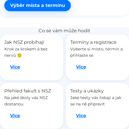
Výběr místa a termínu
Co se vám může hodit
Jak NSZ probíhají
Termíny a registrace
Krok za krokem a bez
Vyberte si místo, termín a
nervů 🙂
přihlaste se
Jdeme na to
Jdeme na to
Více
Více
Přehled fakult s NSZ
Testy a ukázky
Na jaké školy vás NSZ
Jaké testy vás čekají a jak
dostanou
se na ně připravit
Jdeme na to
Jdeme na to
Více
Více