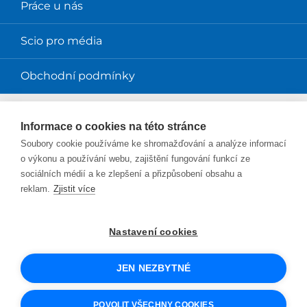
Práce u nás
Scio pro média
Obchodní podmínky
Magazíny
Informace o cookies na této stránce
Soubory cookie používáme ke shromažďování a analýze informací
Magazín Perpetuum
o výkonu a používání webu, zajištění fungování funkcí ze
sociálních médií a ke zlepšení a přizpůsobení obsahu a
Blog Smysl v práci
reklam.
Zjistit více
Blog Sciolink
Nastavení cookies
Facebook
Instagram
YouTube
Twitter
LinkedIn
JEN NEZBYTNÉ
© 2026 SCIO
UX design
a e-shop na míru
od PeckaDesign
POVOLIT VŠECHNY COOKIES