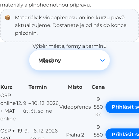
materiály a plnohodnotnou přípravu.
📦
Materiály k videopřenosu online kurzu právě
aktualizujeme. Dostanete je od nás do konce
prázdnin.
Výběr města, formy a termínu
Město
Kurz
Termín
Místo
Cena
Přih
OSP
9
online
12. 9. – 10. 12. 2026
Videopřenos
580
Přihlásit s
+ MAT
út, čt, so, ne
Kč
online
9
OSP +
19. 9. – 6. 12. 2026
Přihlásit s
Praha 2
580
MAT
so, ne