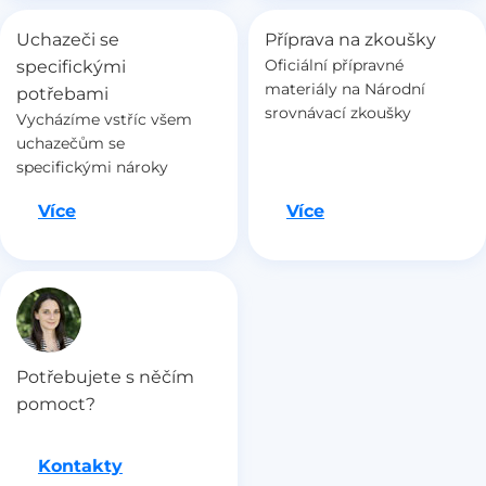
Uchazeči se
Příprava na zkoušky
Oficiální přípravné
specifickými
materiály na Národní
potřebami
srovnávací zkoušky
Vycházíme vstříc všem
uchazečům se
specifickými nároky
Jdeme na to
Jdeme na to
Více
Více
Potřebujete s něčím
pomoct?
Kontakty