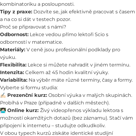
kombinatoriku a posloupnosti.
Tipy z praxe:
Dozvíte se, jak efektivně pracovat s časem
a na co si dát v testech pozor.
Proč se připravovat s námi?
Odbornost:
Lekce vedou přímo lektoři Scio s
odborností v matematice.
Materiály:
V ceně jsou profesionální podklady pro
výuku.
Flexibilita:
Lekce si můžete nahradit v jiném termínu.
Intenzita:
Celkem až 45 hodin kvalitní výuky.
Variabilita:
Na výběr máte různé termíny, časy a formy.
Vyberte si formu studia:
✍🏻
Prezenční kurz:
Osobní výuka v malých skupinách.
Probíhá v Praze (případně v dalších městech).
👩🏻‍💻
Online kurz:
Živý videopřenos výkladu lektora s
možností okamžitých dotazů (bez záznamu). Stačí vám
připojení k internetu – studujte odkudkoliv.
V obou typech kurzů získáte identické studijní