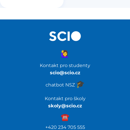
🙋‍♀️
Kontakt pro studenty
scio@scio.cz
🎓️
chatbot NSZ
Kontakt pro školy
skoly@scio.cz
☎️️
+420 234 705 555