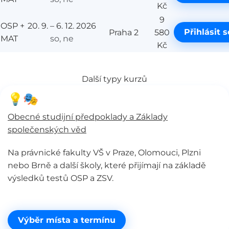
Kč
9
OSP +
20. 9. – 6. 12. 2026
Přihlásit s
Praha 2
580
MAT
so, ne
Kč
Další typy kurzů
💡🎭
Obecné studijní předpoklady a Základy
společenských věd
Na právnické fakulty VŠ v Praze, Olomouci, Plzni
nebo Brně a další školy, které přijímají na základě
výsledků testů OSP a ZSV.
Výběr místa a termínu