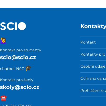
Kontakt
🙋‍♀️
Kontakt
Kontakt pro studenty
Kontakty pro
scio@scio.cz
Osobní údaje
🎓️
chatbot NSZ
Ochrana ozn
Kontakt pro školy
skoly@scio.cz
Prohlášení o 
☎️️