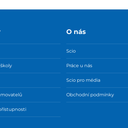
y
O nás
Scio
 školy
Práce u nás
Scio pro média
amovatelů
Obchodní podmínky
přístupnosti