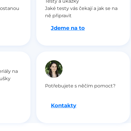
Testy a ukázky
dostanou
Jaké testy vás čekají a jak se na
ně připravit
Jdeme na to
riály na
oušky
Potřebujete s něčím pomoct?
Kontakty