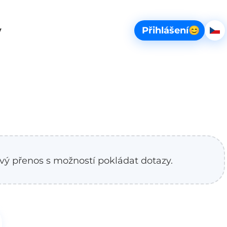
Vybe
y
Přihlášení
😊
Če
scio_web.span_sr-only.basket
 živý přenos s možností pokládat dotazy.