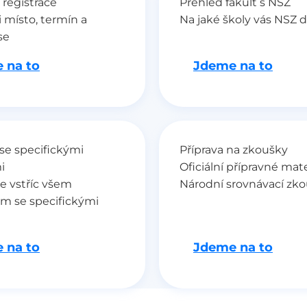
 registrace
Přehled fakult s NSZ
i místo, termín a
Na jaké školy vás NSZ 
se
 na to
Jdeme na to
se specifickými
Příprava na zkoušky
i
Oficiální přípravné mate
e vstříc všem
Národní srovnávací zk
m se specifickými
 na to
Jdeme na to