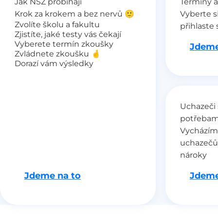
Jak NSZ probíhají
Termíny a
Krok za krokem a bez nervů 🙂
Vyberte s
Zvolíte školu a fakultu
přihlaste 
Zjistíte, jaké testy vás čekají
Vyberete termín zkoušky
Jdeme
Zvládnete zkoušku 🤞
Dorazí vám výsledky
Uchazeči 
potřebam
Vycházím
uchazečů
nároky
Jdeme na to
Jdeme