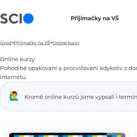
Přijímačky na VŠ
Hlavní navigace
Úvod
Přijímačky na VŠ
Online kurzy
Online kurzy
Pohodlné opakování a procvičování kdykoliv z domo
internetu.
🙋‍♂
Kromě online kurzů jsme vypsali i termí