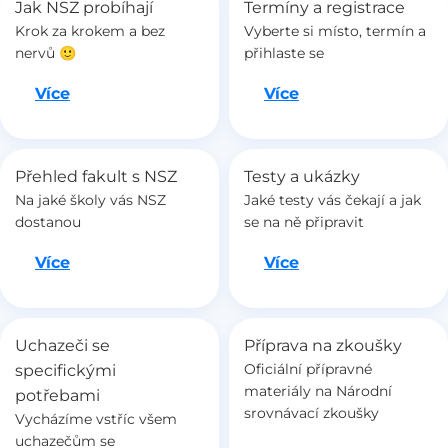
Jak NSZ probíhají
Termíny a registrace
Krok za krokem a bez
Vyberte si místo, termín a
nervů 🙂
přihlaste se
Jdeme na to
Jdeme na to
Více
Více
Přehled fakult s NSZ
Testy a ukázky
Na jaké školy vás NSZ
Jaké testy vás čekají a jak
dostanou
se na ně připravit
Jdeme na to
Jdeme na to
Více
Více
Uchazeči se
Příprava na zkoušky
Oficiální přípravné
specifickými
materiály na Národní
potřebami
srovnávací zkoušky
Vycházíme vstříc všem
uchazečům se