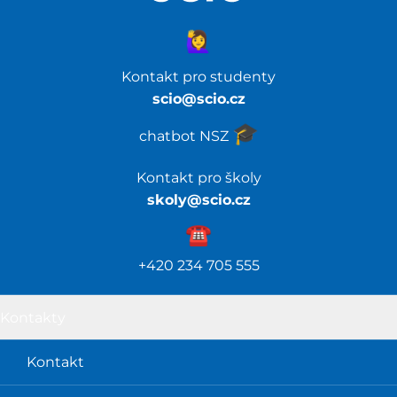
🙋‍♀️
Kontakt pro studenty
scio@scio.cz
🎓️
chatbot NSZ
Kontakt pro školy
skoly@scio.cz
☎️️
+420 234 705 555
Kontakty
Kontakt