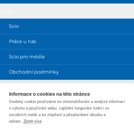
O nás
Scio
Práce u nás
Scio pro média
Obchodní podmínky
Magazíny
Informace o cookies na této stránce
Soubory cookie používáme ke shromažďování a analýze informací
Magazín Perpetuum
o výkonu a používání webu, zajištění fungování funkcí ze
sociálních médií a ke zlepšení a přizpůsobení obsahu a
Blog Smysl v práci
reklam.
Zjistit více
Blog Sciolink