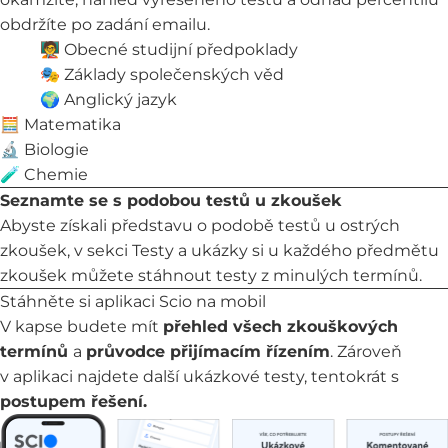
obdržíte po zadání emailu.
🧑‍🏫
Obecné studijní předpoklady
🎭
Základy společenských věd
🌍
Anglický jazyk
🧮
Matematika
🔬
Biologie
🧪
Chemie
Seznamte se s podobou testů u zkoušek
Abyste získali představu o podobě testů u ostrých
zkoušek, v sekci
Testy a ukázky
si u každého předmětu
zkoušek můžete stáhnout testy z minulých termínů.
Stáhněte si aplikaci Scio na mobil
V kapse budete mít
přehled všech zkouškových
termínů
a
průvodce přijímacím řízením
. Zároveň
v aplikaci najdete další ukázkové testy, tentokrát s
postupem řešení.