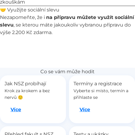
zkouškám
🤝 Využijte sociální slevu
Nezapomeňte, že i
na přípravu můžete využít
sociální
slevu
, se kterou máte jakoukoliv vybranou přípravu do
výše 2.200 Kč zdarma.
Co se vám může hodit
Jak NSZ probíhají
Termíny a registrace
Krok za krokem a bez
Vyberte si místo, termín a
nervů 🙂
přihlaste se
Jdeme na to
Jdeme na to
Více
Více
Přehled fakult s NSZ
Testy a ukázky