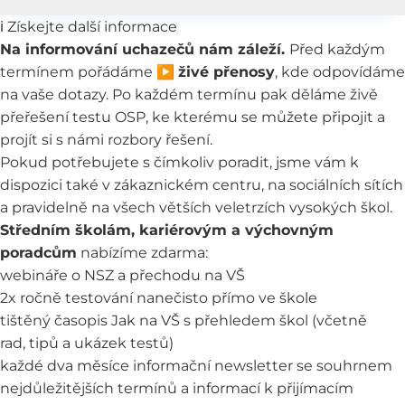
ℹ️ Získejte další informace
Na informování uchazečů nám záleží.
Před každým
termínem pořádáme ▶️
živé přenosy
, kde odpovídáme
na vaše dotazy. Po každém termínu pak děláme živě
přeřešení testu OSP
, ke kterému se můžete připojit a
projít si s námi rozbory řešení.
Pokud potřebujete s čímkoliv poradit, jsme vám k
dispozici také v
zákaznickém centru
, na sociálních sítích
a pravidelně na všech větších veletrzích vysokých škol.
Středním školám, kariérovým a výchovným
poradcům
nabízíme zdarma:
webináře o NSZ a přechodu na VŠ
2x ročně testování nanečisto
přímo ve škole
tištěný
časopis Jak na VŠ
s přehledem škol (včetně
rad, tipů a ukázek testů)
každé dva měsíce
informační newsletter
se souhrnem
nejdůležitějších termínů a informací k přijímacím