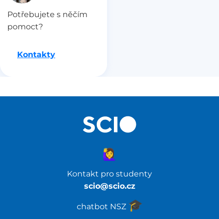
Potřebujete s něčím
pomoct?
Kontakty
🙋‍♀️
Kontakt pro studenty
scio@scio.cz
🎓️
chatbot NSZ