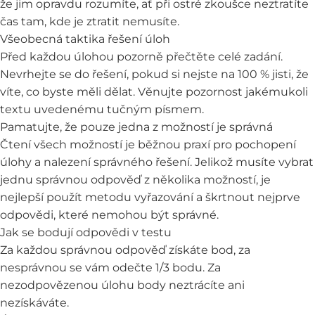
že jim opravdu rozumíte, ať při ostré zkoušce neztratíte
čas tam, kde je ztratit nemusíte.
Všeobecná taktika řešení úloh
Před každou úlohou pozorně přečtěte celé zadání.
Nevrhejte se do řešení, pokud si nejste na 100 % jisti, že
víte, co byste měli dělat. Věnujte pozornost jakémukoli
textu uvedenému tučným písmem.
Pamatujte, že pouze jedna z možností je správná
Čtení všech možností je běžnou praxí pro pochopení
úlohy a nalezení správného řešení. Jelikož musíte vybrat
jednu správnou odpověď z několika možností, je
nejlepší použít metodu vyřazování a škrtnout nejprve
odpovědi, které nemohou být správné.
Jak se bodují odpovědi v testu
Za každou správnou odpověď získáte bod, za
nesprávnou se vám odečte 1/3 bodu. Za
nezodpovězenou úlohu body neztrácíte ani
nezískáváte.