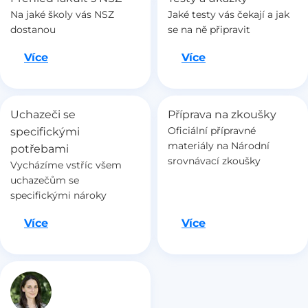
Na jaké školy vás NSZ
Jaké testy vás čekají a jak
dostanou
se na ně připravit
Jdeme na to
Jdeme na to
Více
Více
Uchazeči se
Příprava na zkoušky
Oficiální přípravné
specifickými
materiály na Národní
potřebami
srovnávací zkoušky
Vycházíme vstříc všem
uchazečům se
specifickými nároky
Jdeme na to
Jdeme na to
Více
Více