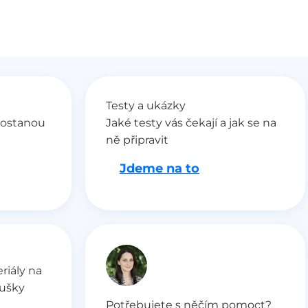
Testy a ukázky
dostanou
Jaké testy vás čekají a jak se na
ně připravit
Jdeme na to
riály na
oušky
Potřebujete s něčím pomoct?