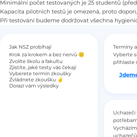
Minimální počet testovaných je 25 studentů (pře
Kapacita pilotních testů je omezená, proto dopor
Při testování budeme dodržovat všechna hygienic
Jak NSZ probíhají
Termíny a
Krok za krokem a bez nervů 🙂
Vyberte s
Zvolíte školu a fakultu
přihlaste 
Zjistíte, jaké testy vás čekají
Vyberete termín zkoušky
Jdeme
Zvládnete zkoušku 🤞
Dorazí vám výsledky
Uchazeči 
potřebam
Vycházím
uchazečů