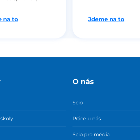
 na to
Jdeme na to
y
O nás
Scio
 školy
Práce u nás
Scio pro média