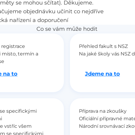
dměty se mohou sčítat). Děkujeme.
učujeme objednávku učinit co nejdříve
ká nařízení a doporučení
Co se vám může hodit
 registrace
Přehled fakult s NSZ
i místo, termín a
Na jaké školy vás NSZ 
se
 na to
Jdeme na to
se specifickými
Příprava na zkoušky
i
Oficiální přípravné mate
e vstříc všem
Národní srovnávací zk
m se specifickými