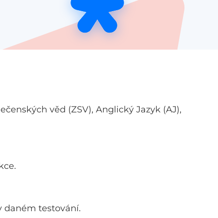
ečenských věd (ZSV), Anglický Jazyk (AJ),
kce.
v daném testování.