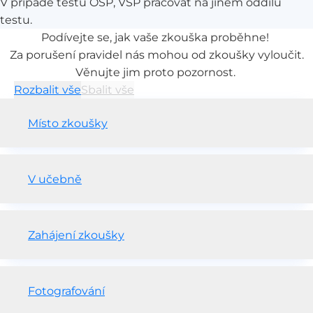
V případě testu OSP, VŠP pracovat na jiném oddílu
testu.
Podívejte se, jak vaše zkouška proběhne!
Za porušení pravidel nás mohou od zkoušky vyloučit.
Věnujte jim proto pozornost.
Rozbalit vše
Sbalit vše
Místo zkoušky
V učebně
Zahájení zkoušky
Fotografování