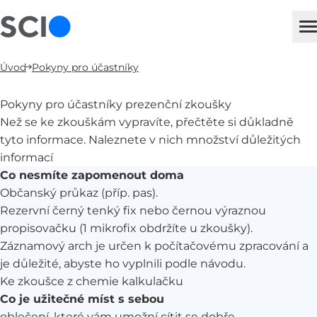
sci
H
Úvod
Pokyny pro účastníky
Pokyny pro účastníky prezenční zkoušky
Než se ke zkouškám vypravíte, přečtěte si důkladně
tyto informace. Naleznete v nich množství důležitých
informací
Co nesmíte zapomenout doma
Občanský průkaz (příp. pas).
Rezervní černý tenký fix nebo černou výraznou
propisovačku (1 mikrofix obdržíte u zkoušky).
Záznamový arch je určen k počítačovému zpracování a
je důležité, abyste ho vyplnili podle návodu.
Ke zkoušce z chemie kalkulačku
Co je užitečné míst s sebou
oblečení, které vám umožní cítit se dobře