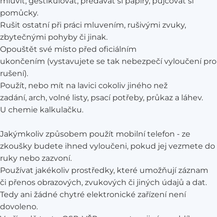
mluvit, gestikulovat, předávat si papíry, půjčovat si
pomůcky.
Rušit ostatní při práci mluvením, rušivými zvuky,
zbytečnými pohyby či jinak.
Opouštět své místo před oficiálním
ukončením (vystavujete se tak nebezpečí vyloučení pro
rušení).
Použít, nebo mít na lavici cokoliv jiného než
zadání, arch, volné listy, psací potřeby, průkaz a láhev.
U chemie kalkulačku.
Jakýmkoliv způsobem použít mobilní telefon - ze
zkoušky budete ihned vyloučeni, pokud jej vezmete do
ruky nebo zazvoní.
Používat jakékoliv prostředky, které umožňují záznam
či přenos obrazových, zvukových či jiných údajů a dat.
Tedy ani žádné chytré elektronické zařízení není
dovoleno.