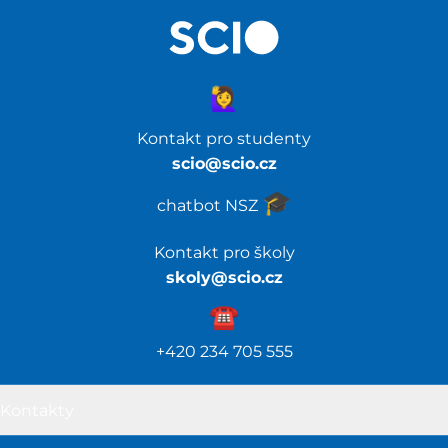
🙋‍♀️
Kontakt pro studenty
scio@scio.cz
🎓️
chatbot NSZ
Kontakt pro školy
skoly@scio.cz
☎️️
+420 234 705 555
Kontakty