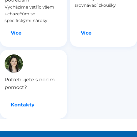
srovnávací zkoušky
Vycházíme vstříc všem
uchazečům se
specifickými nároky
Jdeme na to
Jdeme na to
Více
Více
Potřebujete s něčím
pomoct?
Kontakty