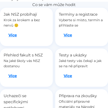
Co se vám může hodit
Jak NSZ probíhají
Termíny a registrace
Krok za krokem a bez
Vyberte si místo, termín a
nervů 🙂
přihlaste se
Jdeme na to
Jdeme na to
Více
Více
Přehled fakult s NSZ
Testy a ukázky
Na jaké školy vás NSZ
Jaké testy vás čekají a jak
dostanou
se na ně připravit
Jdeme na to
Jdeme na to
Více
Více
Uchazeči se
Příprava na zkoušky
Oficiální přípravné
specifickými
materiály na Národní
potřebami