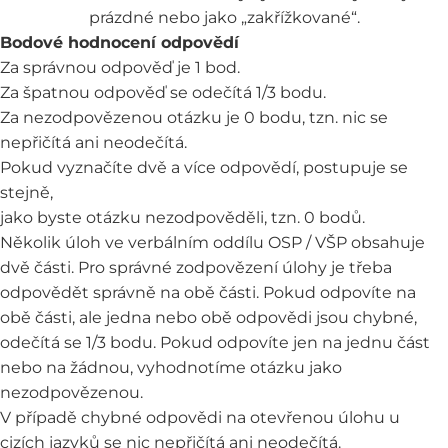
prázdné nebo jako „zakřížkované“.
Bodové hodnocení odpovědí
Za správnou odpověď je 1 bod.
Za špatnou odpověď se odečítá 1/3 bodu.
Za nezodpovězenou otázku je 0 bodu, tzn. nic se
nepřičítá ani neodečítá.
Pokud vyznačíte dvě a více odpovědí, postupuje se
stejně,
jako byste otázku nezodpověděli, tzn. 0 bodů.
Několik úloh ve verbálním oddílu OSP / VŠP obsahuje
dvě části. Pro správné zodpovězení úlohy je třeba
odpovědět správně na obě části. Pokud odpovíte na
obě části, ale jedna nebo obě odpovědi jsou chybné,
odečítá se 1/3 bodu. Pokud odpovíte jen na jednu část
nebo na žádnou, vyhodnotíme otázku jako
nezodpovězenou.
V případě chybné odpovědi na otevřenou úlohu u
cizích jazyků se nic nepřičítá ani neodečítá.