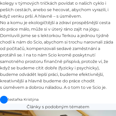
kolegy v týmových tričkách povídat o našich cyklo i
peších cestách, anebo se hecovat, abychom vyrazili, i
když venku prší. A hlavně – s úsměvem.
No a komu je ekologičtější a zdraví prospěšnější cesta
do práce málo, může si v úterý ráno zajít na jógu.
Domluvili jsme se s lektorkou Terkou a jednou týdně
chodí k nám do Scio, abychom si trochu narovnali záda
od počítačů, kompenzovali sedavé zaměstnání a
protáhli se. I na to nám Scio kromě poskytnutí
samotného prostoru finančně přispívá, protože ví, že
když se budeme cítit dobře (fyzicky i psychicky),
budeme odvádět lepší práci, budeme efektivnější,
kreativnější a hlavně budeme do práce chodit
s úsměvem a dobrou náladou. A o tom to ve Scio je.
testařka Kristýna
Články s podobným tématem