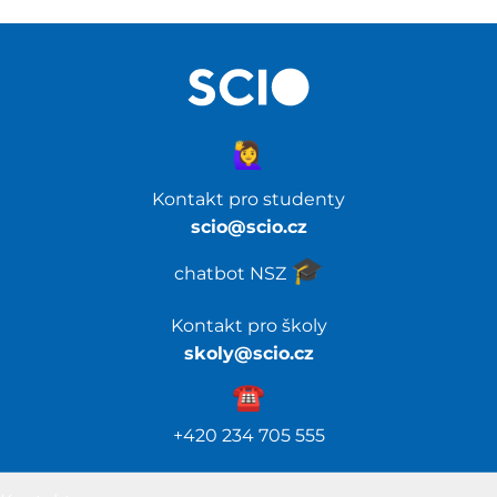
🙋‍♀️
Kontakt pro studenty
scio@scio.cz
🎓️
chatbot NSZ
Kontakt pro školy
skoly@scio.cz
☎️️
+420 234 705 555