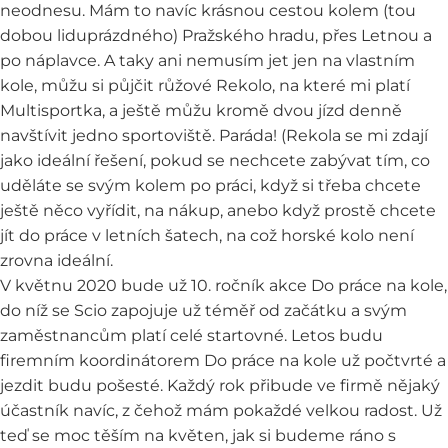
neodnesu. Mám to navíc krásnou cestou kolem (tou
dobou liduprázdného) Pražského hradu, přes Letnou a
po náplavce. A taky ani nemusím jet jen na vlastním
kole, můžu si půjčit růžové
Rekolo
, na které mi platí
Multisportka, a ještě můžu kromě dvou jízd denně
navštívit jedno sportoviště. Paráda! (Rekola se mi zdají
jako ideální řešení, pokud se nechcete zabývat tím, co
uděláte se svým kolem po práci, když si třeba chcete
ještě něco vyřídit, na nákup, anebo když prostě chcete
jít do práce v letních šatech, na což horské kolo není
zrovna ideální.
V květnu 2020 bude už 10. ročník akce
Do práce na kole
,
do níž se Scio zapojuje už téměř od začátku a svým
zaměstnancům platí celé startovné. Letos budu
firemním koordinátorem Do práce na kole už počtvrté a
jezdit budu pošesté. Každý rok přibude ve firmě nějaký
účastník navíc, z čehož mám pokaždé velkou radost. Už
teď se moc těším na květen, jak si budeme ráno s