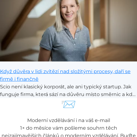
ScioŠkolu ve Stodůlkách.
Když důvěra v lidi zvítězí nad složitými procesy, daří se
firmě i finančně
Scio není klasický korporát, ale ani typický startup. Jak
funguje firma, která sází na důvěru místo směrnic a kde
📨
šéf funguje spíše jako patron? O svobodě,
zodpovědnosti i o tom, co se stane, když se v takovém
modelu něco nepovede, jsme si povídaly s Kateřinou
Moderní vzdělávání i na váš e-mail
Dejmalovou z HR týmu Scio.
1× do měsíce vám pošleme souhrn těch
nejzajímavějších článků o moderním vzdělávání. Buďte