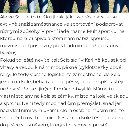
Ale ve Scio je to trošku jinak: jako zaměstnavatel se
aktivně snaží zaměstnance ve sportování podporovat
různými způsoby. V první řadě máme
Multisportku
, na
kterou nám přispívá a která nám nabízí spoustu
možností od posilovny přes badminton až po sauny a
bazény.
Pokud to ještě nevíte, tak Scio sídlí v Karlíně kousek od
Vltavy a vedou k nám moc pěkné (cyklo)stezky podél
řeky. Je tedy vlastně logické, že zaměstnanci do Scio
jezdí i na kole, běhají a chodí pěšky, a to nejspíš častěji,
než bývá třeba v jiných firmách obvyklé. Máme tu
vlastní stojany na kola se zámky, místo na kola ve skladu
a sprchu. Není tedy moc nad čím přemýšlet, snad jen
nad vlastními výmluvami. Ale já osobně musím říct, že
se na těch mých ranních 6,5 km na kole těším a dojedu
do práce s úsměvem, který si z tramvaje prostě