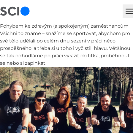
sci
H
Pohybem ke zdravým (a spokojeným) zaměstnancům
Všichni to známe – snažíme se sportovat, abychom pro
své tělo udělali po celém dnu sezení v práci něco
prospěšného, a třeba si u toho i vyčistili hlavu. Většinou
se tak odhodláme po práci vyrazit do fitka, proběhnout
se nebo si zapinkat.