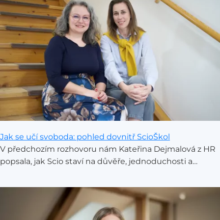
Jak se učí svoboda: pohled dovnitř ScioŠkol
V předchozím rozhovoru nám Kateřina Dejmalová z HR
popsala, jak Scio staví na důvěře, jednoduchosti a
rozhodování blízko realitě. Jak se ale tyhle principy žijí
přímo ve školách, kde se každý den potkávají děti,
rodiče a průvodci? Zeptali jsme se Kateřiny Kašíkové z
Rady ScioŠkol a Jaroslavy Tykalové, která vede základní