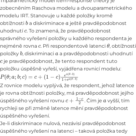
Tříparametrický model item-response theory je
zobecněním Raschova modelu a dvouparametrického
modelu IRT. Stanovuje u každé položky kromě
b
a
obtížnosti
a diskriminace
ještě pravděpodobnost
c
uhodnutí
. To znamená, že pravděpodobnost
správného vyřešení položky u každého respondenta je
c
θ
nejméně rovna
. Při respondentově latenci
, obtížnosti
b
a
položky
, diskriminaci
a pravděpodobnosti uhodnutí
c
je pravděpodobnost, že tento respondent tuto
položku úspěšně vyřeší, vyjádřena rovnicí modelu:
P
(
1
(
−
θ
c
;
a
)
e
;
b
a
;
(
c
θ
)
−
=
b
c
)
+
1
+
e
a
(
θ
−
b
)
Z rovnice modelu vyplývá, že respondent, jehož latence
je rovna obtížnosti položky, má pravděpodobnost jejího
c
+
1
−
c
2
a
úspěšného vyřešení rovnu
. Čím je
vyšší, tím
rychleji se při změně latence mění pravděpodobnost
úspěšného vyřešení.
Je-li diskriminace nulová, nezávisí pravděpodobnost
úspěšného vyřešení na latenci – taková položka tedy