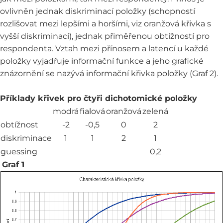
ovlivněn jednak diskriminací položky (schopností
rozlišovat mezi lepšími a horšími, viz oranžová křivka s
vyšší diskriminací), jednak přiměřenou obtížností pro
respondenta. Vztah mezi přínosem a latencí u každé
položky vyjadřuje informační funkce a jeho grafické
znázornění se nazývá informační křivka položky (Graf 2).
Příklady křivek pro čtyři dichotomické položky
modrá
fialová
oranžová
zelená
obtížnost
-2
-0,5
0
2
diskriminace
1
1
2
1
guessing
0,2
Graf 1