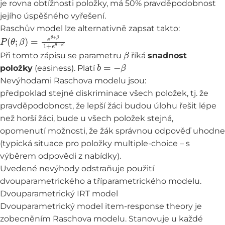
je rovna obtížnosti položky, má 50% pravděpodobnost
jejího úspěšného vyřešení.
Raschův model lze alternativně zapsat takto:
P
(
θ
;
β
)
=
e
θ
+
β
1
+
e
θ
+
β
β
Při tomto zápisu se parametru
říká
snadnost
b
=
−
β
položky
(easiness). Platí
Nevýhodami Raschova modelu jsou:
předpoklad stejné diskriminace všech položek, tj. že
pravděpodobnost, že lepší žáci budou úlohu řešit lépe
než horší žáci, bude u všech položek stejná,
opomenutí možnosti, že žák správnou odpověď uhodne
(typická situace pro položky multiple-choice – s
výběrem odpovědi z nabídky).
Uvedené nevýhody odstraňuje použití
dvouparametrického a tříparametrického modelu.
Dvouparametrický IRT model
Dvouparametrický model item-response theory je
zobecněním Raschova modelu. Stanovuje u každé