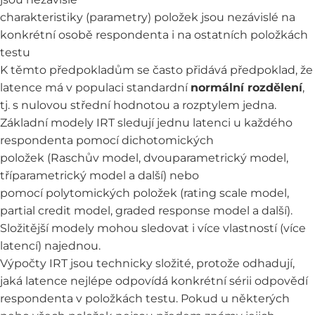
charakteristiky (parametry) položek jsou nezávislé na
konkrétní osobě respondenta i na ostatních položkách
testu
K těmto předpokladům se často přidává předpoklad, že
latence má v populaci standardní
normální rozdělení
,
tj. s nulovou střední hodnotou a rozptylem jedna.
Základní modely IRT sledují jednu latenci u každého
respondenta pomocí dichotomických
položek (Raschův model, dvouparametrický model,
tříparametrický model a další) nebo
pomocí polytomických položek (rating scale model,
partial credit model, graded response model a další).
Složitější modely mohou sledovat i více vlastností (více
latencí) najednou.
Výpočty IRT jsou technicky složité, protože odhadují,
jaká latence nejlépe odpovídá konkrétní sérii odpovědí
respondenta v položkách testu. Pokud u některých