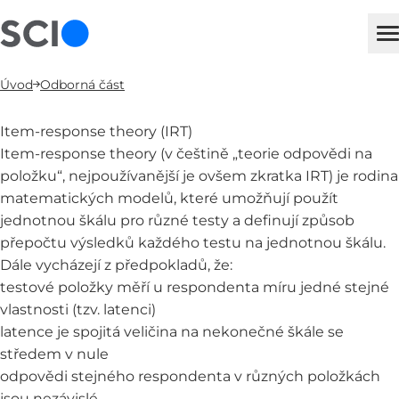
sci
H
Úvod
Odborná část
Item-response theory (IRT)
Item-response theory (v češtině „teorie odpovědi na
položku“, nejpoužívanější je ovšem zkratka IRT) je rodina
matematických modelů, které umožňují použít
jednotnou škálu pro různé testy a definují způsob
přepočtu výsledků každého testu na jednotnou škálu.
Dále vycházejí z předpokladů, že:
testové položky měří u respondenta míru jedné stejné
vlastnosti (tzv. latenci)
latence je spojitá veličina na nekonečné škále se
středem v nule
odpovědi stejného respondenta v různých položkách
jsou nezávislé