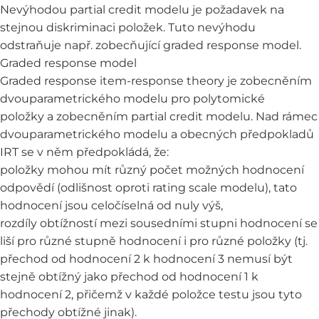
Nevýhodou partial credit modelu je požadavek na
stejnou diskriminaci položek. Tuto nevýhodu
odstraňuje např. zobecňující graded response model.
Graded response model
Graded response item-response theory je zobecněním
dvouparametrického modelu pro polytomické
položky a zobecněním partial credit modelu. Nad rámec
dvouparametrického modelu a obecných předpokladů
IRT se v něm předpokládá, že:
položky mohou mít různý počet možných hodnocení
odpovědí (odlišnost oproti rating scale modelu), tato
hodnocení jsou celočíselná od nuly výš,
rozdíly obtížností mezi sousedními stupni hodnocení se
liší pro různé stupně hodnocení i pro různé položky (tj.
přechod od hodnocení 2 k hodnocení 3 nemusí být
stejně obtížný jako přechod od hodnocení 1 k
hodnocení 2, přičemž v každé položce testu jsou tyto
přechody obtížné jinak).