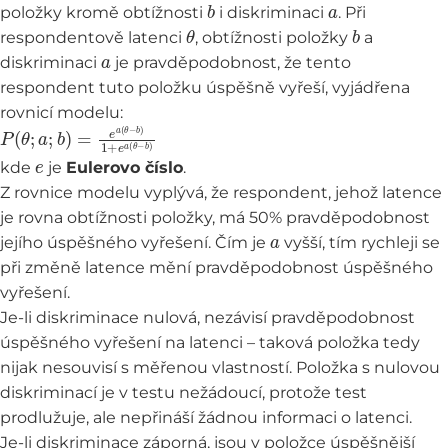
b
a
položky kromě obtížnosti
i diskriminaci
. Při
θ
b
respondentově latenci
, obtížnosti položky
a
a
diskriminaci
je pravděpodobnost, že tento
respondent tuto položku úspěšně vyřeší, vyjádřena
rovnicí modelu:
P
(
θ
;
a
;
b
)
=
e
a
(
θ
−
b
)
1
+
e
a
(
θ
−
b
)
e
kde
je
Eulerovo číslo
.
Z rovnice modelu vyplývá, že respondent, jehož latence
je rovna obtížnosti položky, má 50% pravděpodobnost
a
jejího úspěšného vyřešení. Čím je
vyšší, tím rychleji se
při změně latence mění pravděpodobnost úspěšného
vyřešení.
Je-li diskriminace nulová, nezávisí pravděpodobnost
úspěšného vyřešení na latenci – taková položka tedy
nijak nesouvisí s měřenou vlastností. Položka s nulovou
diskriminací je v testu nežádoucí, protože test
prodlužuje, ale nepřináší žádnou informaci o latenci.
Je-li diskriminace záporná, jsou v položce úspěšnější