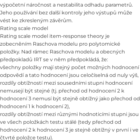
výpočetní náročnost a nestabilita odhadu parametrů.
Jeho používání bez další kontroly jeho výstupů může
vést ke zkresleným závěrům.
Rating scale model
Rating scale model item-response theory je
zobecněním Raschova modelu pro polytomické
položky. Nad rámec Raschova modelu a obecných
předpokladů IRT se v něm předpokládá, že:
všechny položky mají stejný počet možných hodnocení
odpovědí a tato hodnocení jsou celočíselná od nuly výš,
rozdíly obtížností mezi sousedními stupni hodnocení
nemusejí být stejné (tj. přechod od hodnocení 2 k
hodnocení 3 nemusí být stejně obtížný jako přechod od
hodnocení 1 k hodnocení 2),
rozdíly obtížností mezi různými hodnoticími stupni jsou
ve všech položkách testu stálé (tedy přechod od
hodnocení 2 k hodnocení 3 je stejně obtížný v první i ve
čtvrté položce testu).