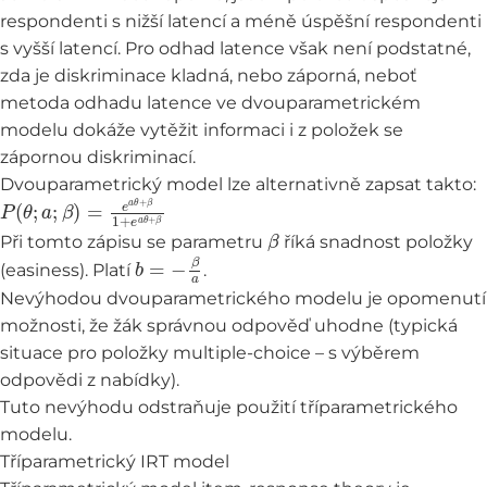
respondenti s nižší latencí a méně úspěšní respondenti
s vyšší latencí. Pro odhad latence však není podstatné,
zda je diskriminace kladná, nebo záporná, neboť
metoda odhadu latence ve dvouparametrickém
modelu dokáže vytěžit informaci i z položek se
zápornou diskriminací.
Dvouparametrický model lze alternativně zapsat takto:
P
(
θ
;
a
;
β
)
=
e
a
θ
+
β
1
+
e
a
θ
+
β
β
Při tomto zápisu se parametru
říká snadnost položky
b
=
−
β
a
(easiness). Platí
.
Nevýhodou dvouparametrického modelu je opomenutí
možnosti, že žák správnou odpověď uhodne (typická
situace pro položky multiple-choice – s výběrem
odpovědi z nabídky).
Tuto nevýhodu odstraňuje použití tříparametrického
modelu.
Tříparametrický IRT model