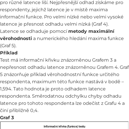
pro různé latence liší. Nejpřesnější odhad získáme pro
respondenty, jejichž latence je v místě maxima
informační funkce. Pro velmi nízké nebo velmi vysoké
latence je přesnost odhadu velmi nízká (Graf 4).
Latence se odhaduje pomocí
metody maximální
věrohodnosti
a numerického hledání maxima funkce
(Graf 5).
Příklad
Test má informační křivku znázorněnou Grafem 3 a
nepřesnost odhadu latence znázorněnou Grafem 4. Graf
5 znázorňuje příklad věrohodnostní funkce určitého
respondenta, maximum této funkce nastává v bodě –
1,594. Tato hodnota je proto odhadem latence
respondenta. Směrodatnou odchylku chyby odhadu
latence pro tohoto respondenta lze odečíst z Grafu 4 a
činí přibližně 0,4.
Graf 3