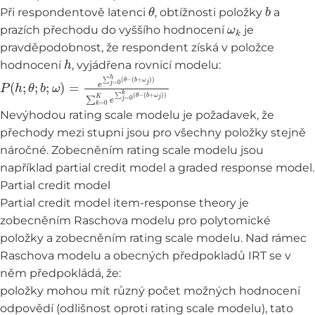
θ
b
Při respondentově latenci
, obtížnosti položky
a
ω
k
prazích přechodu do vyššího hodnocení
je
pravděpodobnost, že respondent získá v položce
h
hodnocení
, vyjádřena rovnicí modelu:
P
(
(
b
b
(
h
+
+
ω
ω
;
θ
j
j
;
)
)
b
)
)
∑
;
ω
k
)
=
=
0
e
K
∑
e
j
=
∑
0
j
h
=
0
(
θ
k
−
(
θ
−
Nevýhodou rating scale modelu je požadavek, že
přechody mezi stupni jsou pro všechny položky stejně
náročné. Zobecněním rating scale modelu jsou
například partial credit model a graded response model.
Partial credit model
Partial credit model item-response theory je
zobecněním Raschova modelu pro polytomické
položky a zobecněním rating scale modelu. Nad rámec
Raschova modelu a obecných předpokladů IRT se v
něm předpokládá, že:
položky mohou mít různý počet možných hodnocení
odpovědí (odlišnost oproti rating scale modelu), tato