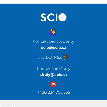
🙋‍♀️
Kontakt pro studenty
scio@scio.cz
🎓️
chatbot NSZ
Kontakt pro školy
skoly@scio.cz
☎️️
+420 234 705 555
Kontakty