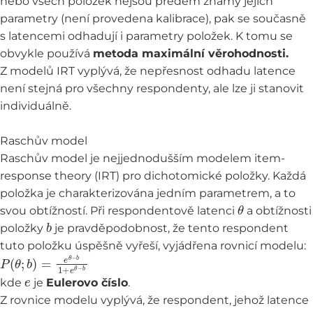
nebo všech položek nejsou předem známy jejich
parametry (není provedena kalibrace), pak se současně
s latencemi odhadují i parametry položek. K tomu se
obvykle používá
metoda maximální věrohodnosti.
Z modelů IRT vyplývá, že nepřesnost odhadu latence
není stejná pro všechny respondenty, ale lze ji stanovit
individuálně.
Raschův model
Raschův model je nejjednodušším modelem item-
response theory (IRT) pro dichotomické položky. Každá
položka je charakterizována jedním parametrem, a to
θ
svou obtížností. Při respondentově latenci
a obtížnosti
b
položky
je pravděpodobnost, že tento respondent
tuto položku úspěšně vyřeší, vyjádřena rovnicí modelu:
P
(
θ
;
b
)
=
e
θ
−
b
1
+
e
θ
−
b
e
kde
je
Eulerovo číslo
.
Z rovnice modelu vyplývá, že respondent, jehož latence