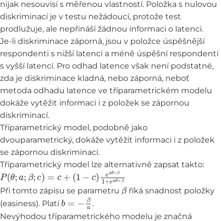
nijak nesouvisí s měřenou vlastností. Položka s nulovou
diskriminací je v testu nežádoucí, protože test
prodlužuje, ale nepřináší žádnou informaci o latenci.
Je-li diskriminace záporná, jsou v položce úspěšnější
respondenti s nižší latencí a méně úspěšní respondenti
s vyšší latencí. Pro odhad latence však není podstatné,
zda je diskriminace kladná, nebo záporná, neboť
metoda odhadu latence ve tříparametrickém modelu
dokáže vytěžit informaci i z položek se zápornou
diskriminací.
Tříparametrický model, podobně jako
dvouparametrický, dokáže vytěžit informaci i z položek
se zápornou diskriminací.
Tříparametrický model lze alternativně zapsat takto:
P
(
1
(
−
θ
c
;
a
)
e
;
β
a
;
θ
c
+
)
=
β
c
1
+
+
e
a
θ
+
β
β
Při tomto zápisu se parametru
říká snadnost položky
b
=
−
β
a
(easiness). Platí
.
Nevýhodou tříparametrického modelu je značná