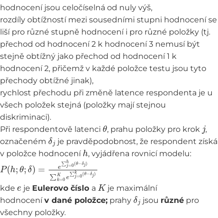
hodnocení jsou celočíselná od nuly výš,
rozdíly obtížností mezi sousedními stupni hodnocení se
liší pro různé stupně hodnocení i pro různé položky (tj.
přechod od hodnocení 2 k hodnocení 3 nemusí být
stejně obtížný jako přechod od hodnocení 1 k
hodnocení 2, přičemž v každé položce testu jsou tyto
přechody obtížné jinak),
rychlost přechodu při změně latence respondenta je u
všech položek stejná (položky mají stejnou
diskriminaci).
θ
j
Při respondentově latenci
, prahu položky pro krok
,
δ
j
označeném
je pravděpodobnost, že respondent získá
h
v položce hodnocení
, vyjádřena rovnicí modelu:
P
(
h
;
θ
;
δ
)
=
e
∑
j
=
0
h
(
θ
−
δ
j
)
∑
k
=
0
K
e
∑
j
=
0
k
(
θ
−
δ
j
)
e
K
kde
je
Eulerovo číslo
a
je maximální
δ
j
hodnocení
v dané položce;
prahy
jsou
různé
pro
všechny položky.