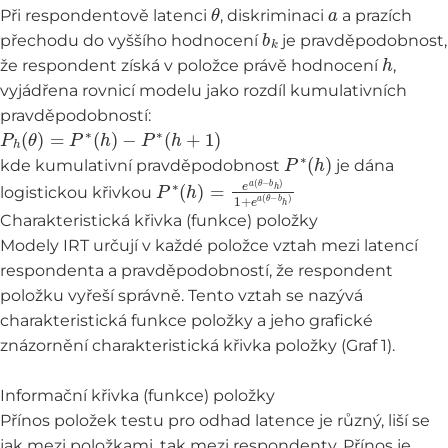
θ
a
Při respondentově latenci
, diskriminaci
a prazích
b
k
přechodu do vyššího hodnocení
je pravděpodobnost,
h
že respondent získá v položce právě hodnocení
,
vyjádřena rovnicí modelu jako rozdíl kumulativních
pravděpodobností:
P
h
(
θ
)
=
P
∗
(
h
)
−
P
∗
(
h
+
1
)
P
∗
(
h
)
kde kumulativní pravděpodobnost
je dána
P
∗
(
h
)
=
e
a
(
θ
−
b
h
)
1
+
e
a
(
θ
−
b
h
)
logistickou křivkou
Charakteristická křivka (funkce) položky
Modely IRT určují v každé položce vztah mezi latencí
respondenta a pravděpodobností, že respondent
položku vyřeší správně. Tento vztah se nazývá
charakteristická funkce položky a jeho grafické
znázornění charakteristická křivka položky (Graf 1).
Informační křivka (funkce) položky
Přínos položek testu pro odhad latence je různý, liší se
jak mezi položkami, tak mezi respondenty. Přínos je