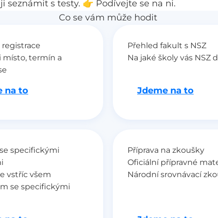
i seznámit s testy. 👉
Podívejte se na ni
.
Co se vám může hodit
 registrace
Přehled fakult s NSZ
i místo, termín a
Na jaké školy vás NSZ 
se
 na to
Jdeme na to
se specifickými
Příprava na zkoušky
i
Oficiální přípravné mate
e vstříc všem
Národní srovnávací zk
m se specifickými