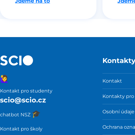
Jdeme na to
Jdeme
Kontakt
🙋‍♀️
Kontakt
Kontakt pro studenty
Kontakty pro
scio@scio.cz
Osobní údaje
🎓️
chatbot NSZ
Ochrana ozn
Kontakt pro školy