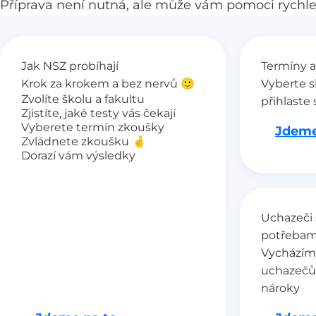
Příprava není nutná, ale může vám pomoci rychlej
Jak NSZ probíhají
Termíny a
Krok za krokem a bez nervů 🙂
Vyberte s
Zvolíte školu a fakultu
přihlaste 
Zjistíte, jaké testy vás čekají
Vyberete termín zkoušky
Jdeme
Zvládnete zkoušku 🤞
Dorazí vám výsledky
Uchazeči 
potřebam
Vycházím
uchazečů
nároky