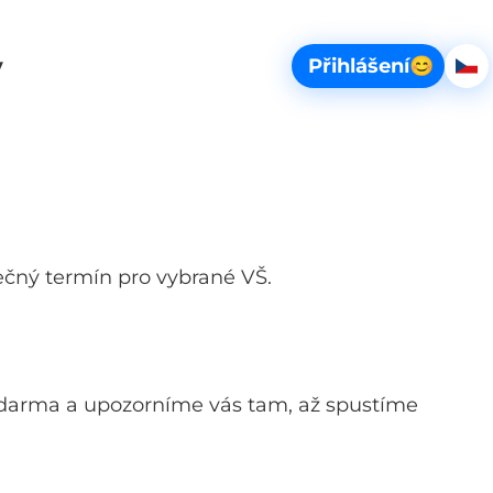
Vybe
y
Přihlášení
😊
Če
scio_web.span_sr-only.basket
ečný termín pro vybrané VŠ.
darma a upozorníme vás tam, až spustíme