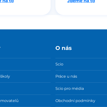
 na to
Jdeme na to
y
O nás
Scio
 školy
Práce u nás
Scio pro média
amovatelů
Obchodní podmínky