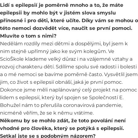
Lidí s epilepsií je poměrně mnoho a to, že máte
epilepsii by mohlo být v jistém slova smyslu
přínosné i pro děti, které učíte. Díky vám se mohou o
této nemoci dozvědět více, naučit se první pomoci.
Mluvíte o tom s nimi?
Nedělám rozdíly mezi dětmi a dospělými, byl jsem k
nim stejně upřímný jako ke svým kolegům. Ve
ScioŠkole klademe velký důraz i na vzájemné vztahy a
rozvoj charakteru dětí. Sdílíme spolu své radosti i bolesti
a o mé nemoci se bavíme poměrně často. Vysvětlil jsem
jim, co život s epilepsií obnáší, jaká je první pomoc.
Dokonce jsme měli naplánovaný celý projekt na pomoc
lidem s epilepsií, který byl spojen se Společností E.
Bohužel nám to přerušila coronavirová pandemie,
nicméně věřím, že se k němu vrátíme.
Někomu by se mohlo zdát, že toto povolání není
vhodné pro člověka, který se potýká s epilepsií.
Setkal jste se s podobným názorem?