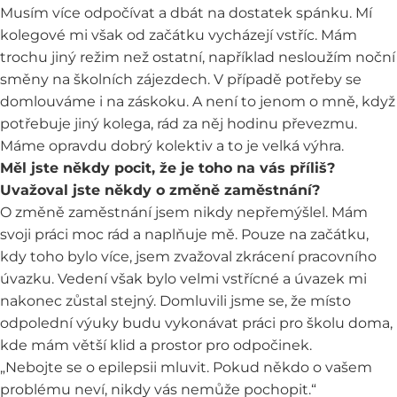
Musím více odpočívat a dbát na dostatek spánku. Mí
kolegové mi však od začátku vycházejí vstříc. Mám
trochu jiný režim než ostatní, například nesloužím noční
směny na školních zájezdech. V případě potřeby se
domlouváme i na záskoku. A není to jenom o mně, když
potřebuje jiný kolega, rád za něj hodinu převezmu.
Máme opravdu dobrý kolektiv a to je velká výhra.
Měl jste někdy pocit, že je toho na vás příliš?
Uvažoval jste někdy o změně zaměstnání?
O změně zaměstnání jsem nikdy nepřemýšlel. Mám
svoji práci moc rád a naplňuje mě. Pouze na začátku,
kdy toho bylo více, jsem zvažoval zkrácení pracovního
úvazku. Vedení však bylo velmi vstřícné a úvazek mi
nakonec zůstal stejný. Domluvili jsme se, že místo
odpolední výuky budu vykonávat práci pro školu doma,
kde mám větší klid a prostor pro odpočinek.
„Nebojte se o epilepsii mluvit. Pokud někdo o vašem
problému neví, nikdy vás nemůže pochopit.“