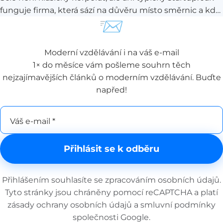
funguje firma, která sází na důvěru místo směrnic a kde
📨
šéf funguje spíše jako patron? O svobodě,
zodpovědnosti i o tom, co se stane, když se v takovém
modelu něco nepovede, jsme si povídaly s Kateřinou
Moderní vzdělávání i na váš e-mail
Dejmalovou z HR týmu Scio.
1× do měsíce vám pošleme souhrn těch
nejzajímavějších článků o moderním vzdělávání. Buďte
napřed!
Váš e-mail *
Přihlásit se k odběru
Přihlášením souhlasíte se
zpracováním osobních údajů
.
Tyto stránky jsou chráněny pomocí reCAPTCHA a platí
zásady ochrany osobních údajů
a
smluvní podmínky
společnosti Google.