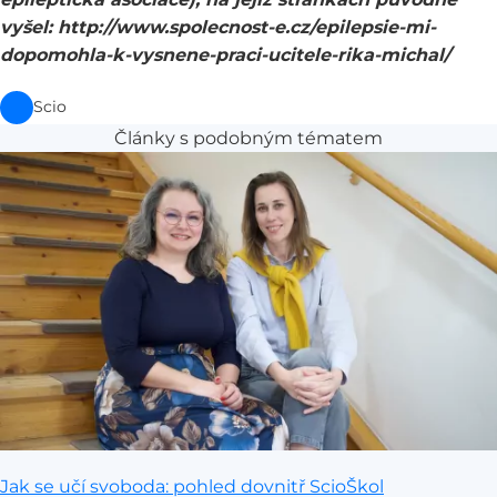
vyšel:
http://www.spolecnost-e.cz/epilepsie-mi-
dopomohla-k-vysnene-praci-ucitele-rika-michal/
Scio
Články s podobným tématem
Jak se učí svoboda: pohled dovnitř ScioŠkol