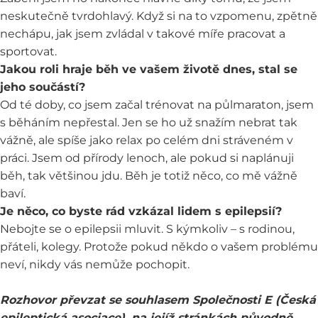
neskutečně tvrdohlavý. Když si na to vzpomenu, zpětně
nechápu, jak jsem zvládal v takové míře pracovat a
sportovat.
Jakou roli hraje běh ve vašem životě dnes, stal se
jeho součástí?
Od té doby, co jsem začal trénovat na půlmaraton, jsem
s běháním nepřestal. Jen se ho už snažím nebrat tak
vážně, ale spíše jako relax po celém dni stráveném v
práci. Jsem od přírody lenoch, ale pokud si naplánuji
běh, tak většinou jdu. Běh je totiž něco, co mě vážně
baví.
Je něco, co byste rád vzkázal lidem s epilepsií?
Nebojte se o epilepsii mluvit. S kýmkoliv – s rodinou,
přáteli, kolegy. Protože pokud někdo o vašem problému
neví, nikdy vás nemůže pochopit.
Rozhovor převzat se souhlasem Společnosti E (Česká
epileptická asociace), na jejíž stránkách původně