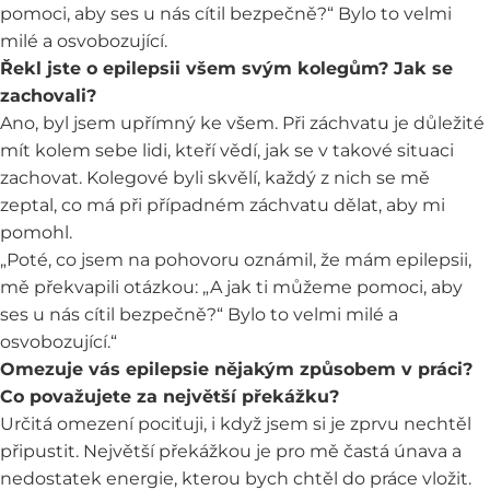
pomoci, aby ses u nás cítil bezpečně?“ Bylo to velmi
milé a osvobozující.
Řekl jste o epilepsii všem svým kolegům? Jak se
zachovali?
Ano, byl jsem upřímný ke všem. Při záchvatu je důležité
mít kolem sebe lidi, kteří vědí, jak se v takové situaci
zachovat. Kolegové byli skvělí, každý z nich se mě
zeptal, co má při případném záchvatu dělat, aby mi
pomohl.
„Poté, co jsem na pohovoru oznámil, že mám epilepsii,
mě překvapili otázkou: „A jak ti můžeme pomoci, aby
ses u nás cítil bezpečně?“ Bylo to velmi milé a
osvobozující.“
Omezuje vás epilepsie nějakým způsobem v práci?
Co považujete za největší překážku?
Určitá omezení pociťuji, i když jsem si je zprvu nechtěl
připustit. Největší překážkou je pro mě častá únava a
nedostatek energie, kterou bych chtěl do práce vložit.