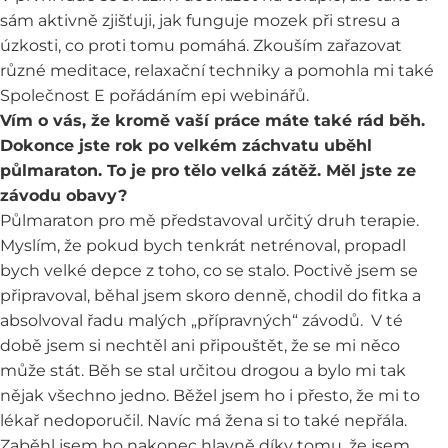
sám aktivně zjišťuji, jak funguje mozek při stresu a
úzkosti, co proti tomu pomáhá. Zkouším zařazovat
různé meditace, relaxační techniky a pomohla mi také
Společnost E pořádáním epi webinářů.
Vím o vás, že kromě vaší práce máte také rád běh.
Dokonce jste rok po velkém záchvatu uběhl
půlmaraton. To je pro tělo velká zátěž. Měl jste ze
závodu obavy?
Půlmaraton pro mě představoval určitý druh terapie.
Myslím, že pokud bych tenkrát netrénoval, propadl
bych velké depce z toho, co se stalo. Poctivě jsem se
připravoval, běhal jsem skoro denně, chodil do fitka a
absolvoval řadu malých „přípravných“ závodů. V té
době jsem si nechtěl ani připouštět, že se mi něco
může stát. Běh se stal určitou drogou a bylo mi tak
nějak všechno jedno. Běžel jsem ho i přesto, že mi to
lékař nedoporučil. Navíc má žena si to také nepřála.
Zaběhl jsem ho nakonec hlavně díky tomu, že jsem