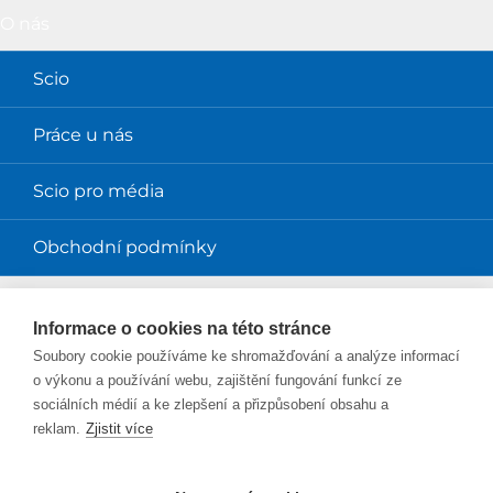
O nás
Scio
Práce u nás
Scio pro média
Obchodní podmínky
Magazíny
Informace o cookies na této stránce
Soubory cookie používáme ke shromažďování a analýze informací
Magazín Perpetuum
o výkonu a používání webu, zajištění fungování funkcí ze
sociálních médií a ke zlepšení a přizpůsobení obsahu a
Blog Smysl v práci
reklam.
Zjistit více
Blog Sciolink