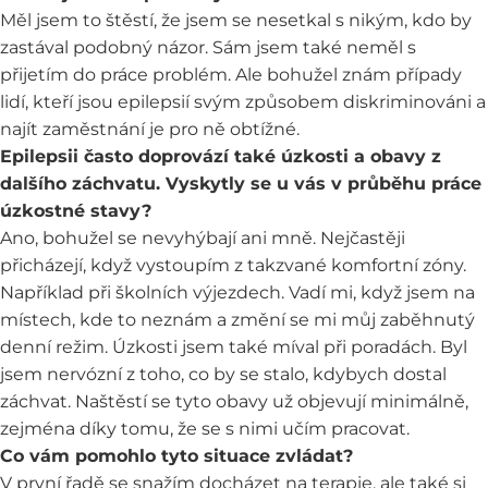
Měl jsem to štěstí, že jsem se nesetkal s nikým, kdo by
zastával podobný názor. Sám jsem také neměl s
přijetím do práce problém. Ale bohužel znám případy
lidí, kteří jsou epilepsií svým způsobem diskriminováni a
najít zaměstnání je pro ně obtížné.
Epilepsii často doprovází také úzkosti a obavy z
dalšího záchvatu. Vyskytly se u vás v průběhu práce
úzkostné stavy?
Ano, bohužel se nevyhýbají ani mně. Nejčastěji
přicházejí, když vystoupím z takzvané komfortní zóny.
Například při školních výjezdech. Vadí mi, když jsem na
místech, kde to neznám a změní se mi můj zaběhnutý
denní režim. Úzkosti jsem také míval při poradách. Byl
jsem nervózní z toho, co by se stalo, kdybych dostal
záchvat. Naštěstí se tyto obavy už objevují minimálně,
zejména díky tomu, že se s nimi učím pracovat.
Co vám pomohlo tyto situace zvládat?
V první řadě se snažím docházet na terapie, ale také si