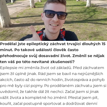
Prodělal jste epileptický záchvat trvající dlouhých 15
minut. Po takové události člověk často
přehodnocuje svůj dosavadní život. Změnil se nějak
ten váš po této nevítané zkušenosti?
Epilepsie mi změnila život od základů. Před záchvatem
jsem žil úplně jinak. Rád jsem se bavil na nejrůznějších
akcích, často až do ranních hodin, životospráva a pohyb
pro mě byly cizí pojmy. Po prodělaném záchvatu jsem si
uvědomil, že takhle dál žít nechci. Začal jsem si jinak
vážit života a kompletně ho změnil. Přestal jsem pít,
kouřit, začal postupně sportovat a dodržovat denní