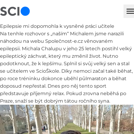
sci
H
Epilepsie mi dopomohla k vysněné práci učitele
Na tenhle rozhovor s „naším“ Michalem jsme narazili
náhodou na webu Společnost-e.cz věnovaném
epilepsii. Michala Chalupu v jeho 25 letech postihl velký
epileptický záchvat, který mu změnil život. Nutno
podotknout, že k lepšímu. Splnil si svůj velký sen a stal
se učitelem ve ScioŠkole. Díky nemoci začal také běhat,
po roce tréninku dokonce uběhl půlmaraton a běhat
doposud nepřestal. Dnes pro něj tento sport
představuje příjemný relax. Pokud zrovna neběhá po
Praze, snaží se být dobrým tátou ročního syna.