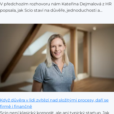
V předchozím rozhovoru nám Kateřina Dejmalová z HR
popsala, jak Scio staví na důvěře, jednoduchosti a
rozhodování blízko realitě. Jak se ale tyhle principy žijí
přímo ve školách, kde se každý den potkávají děti,
rodiče a průvodci? Zeptali jsme se Kateřiny Kašíkové z
Rady ScioŠkol a Jaroslavy Tykalové, která vede základní
ScioŠkolu ve Stodůlkách.
Když důvěra v lidi zvítězí nad složitými procesy, daří se
firmě i finančně
Scio není klasický korporát, ale ani typický startup. Jak