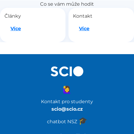
Co se vám může hodit
Články
Kontakt
Jdeme na to
Jdeme na to
Více
Více
🙋‍♀️
Kontakt pro studenty
scio@scio.cz
🎓️
chatbot NSZ