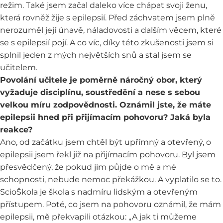
režim. Také jsem začal daleko více chápat svoji ženu,
která rovněž žije s epilepsií. Před záchvatem jsem plně
nerozuměl její únavě, náladovosti a dalším věcem, které
se s epilepsií pojí. A co víc, díky této zkušenosti jsem si
splnil jeden z mých největších snů a stal jsem se
učitelem.
Povolání učitele je poměrně náročný obor, který
vyžaduje disciplínu, soustředění a nese s sebou
velkou míru zodpovědnosti. Oznámil jste, že máte
epilepsii hned při přijímacím pohovoru? Jaká byla
reakce?
Ano, od začátku jsem chtěl být upřímný a otevřený, o
epilepsii jsem řekl již na přijímacím pohovoru. Byl jsem
přesvědčený, že pokud jim půjde o mě a mé
schopnosti, nebude nemoc překážkou. A vyplatilo se to.
ScioŠkola je škola s nadmíru lidským a otevřeným
přístupem. Poté, co jsem na pohovoru oznámil, že mám
epilepsii, mě překvapili otázkou: „A jak ti můžeme