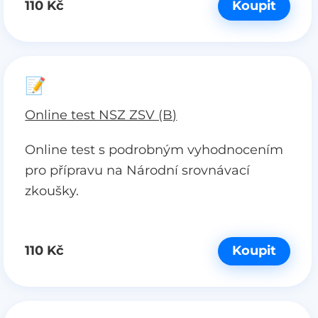
110 Kč
Koupit
📝
Online test NSZ ZSV (B)
Online test s podrobným vyhodnocením
pro přípravu na Národní srovnávací
zkoušky.
110 Kč
Koupit