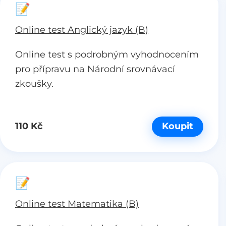
📝
Online test Anglický jazyk (B)
Online test s podrobným vyhodnocením
pro přípravu na Národní srovnávací
zkoušky.
110 Kč
Koupit
📝
Online test Matematika (B)