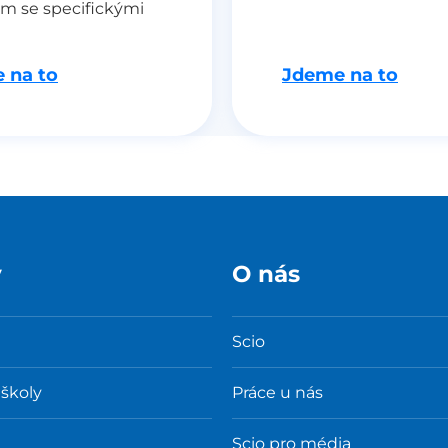
m se specifickými
 na to
Jdeme na to
y
O nás
Scio
 školy
Práce u nás
Scio pro média