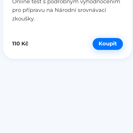
Online test s podrobným vyhodnocením
pro přípravu na Národní srovnávací
zkoušky.
110 Kč
Koupit