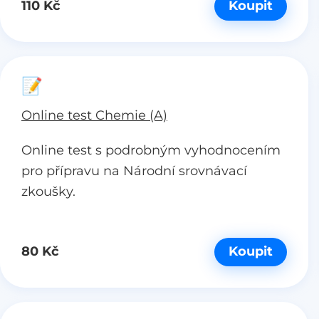
110 Kč
Koupit
📝
Online test Chemie (A)
Online test s podrobným vyhodnocením
pro přípravu na Národní srovnávací
zkoušky.
80 Kč
Koupit