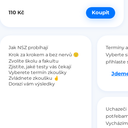
110 Kč
Koupit
Jak NSZ probíhají
Termíny a
Krok za krokem a bez nervů 🙂
Vyberte s
Zvolíte školu a fakultu
přihlaste 
Zjistíte, jaké testy vás čekají
Vyberete termín zkoušky
Jdeme
Zvládnete zkoušku 🤞
Dorazí vám výsledky
Uchazeči 
potřebam
Vycházím