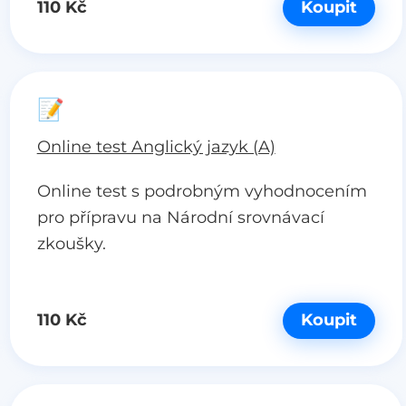
110 Kč
Koupit
📝
Online test Anglický jazyk (A)
Online test s podrobným vyhodnocením
pro přípravu na Národní srovnávací
zkoušky.
110 Kč
Koupit