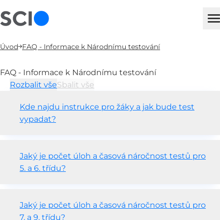
sci
H
Úvod
FAQ - Informace k Národnímu testování
FAQ - Informace k Národnímu testování
Rozbalit vše
Sbalit vše
Kde najdu instrukce pro žáky a jak bude test
vypadat?
Jaký je počet úloh a časová náročnost testů pro
5. a 6. třídu?
Jaký je počet úloh a časová náročnost testů pro
7. a 9. třídu?