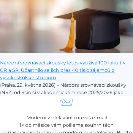
ukončení provozu již k 30. červnu letošního roku.
ScioŠkola proto rovněž žádá soud o přiznání
odkladného účinku a chystá další kroky.
Národní srovnávací zkoušky letos využívá 100 fakult v
ČR a SR. Účastnilo se jich přes 40 tisíc zájemců o
vysokoškolské studium
(Praha, 29. května 2026) – Národní srovnávací zkoušky
(NSZ) od Scio si v akademickém roce 2025/2026 jako
📨
součást přijímacího řízení vybrala stovka fakult v České
republice a na Slovensku. Zkoušek se podle
předběžných dat zúčastnilo přes 40 tisíc uchazečů.
Moderní vzdělávání i na váš e-mail
Společnost Scio, která NSZ pořádá, zveřejňuje souhrn
1× do měsíce vám pošleme souhrn těch
aktuálních dat o průběhu sezony, sociální dostupnosti
nejzajímavějších článků o moderním vzdělávání. Buďte