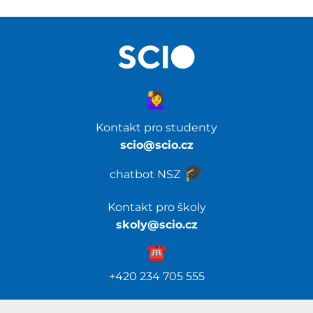
🙋‍♀️
Kontakt pro studenty
scio@scio.cz
🎓️
chatbot NSZ
Kontakt pro školy
skoly@scio.cz
☎️️
+420 234 705 555