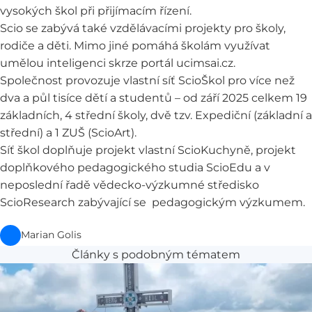
vysokých škol při přijímacím řízení.
Scio se zabývá také vzdělávacími projekty pro školy,
rodiče a děti.
Mimo jiné pomáhá školám využívat
umělou inteligenci skrze portál
ucimsai.cz
.
Společnost provozuje vlastní síť
ScioŠkol
pro více než
dva a půl tisíce dětí a studentů – od září 2025 celkem 19
základních, 4 střední školy, dvě tzv. Expediční (základní a
střední) a 1 ZUŠ (ScioArt).
Síť škol doplňuje projekt vlastní
ScioKuchyně
, projekt
doplňkového pedagogického studia
ScioEdu
a v
neposlední řadě vědecko-výzkumné středisko
ScioResearch
zabývající se pedagogickým výzkumem.
Marian Golis
Články s podobným tématem