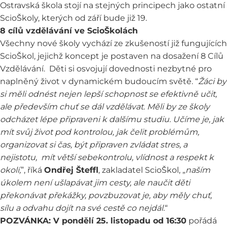
Ostravská škola stojí na stejných principech jako ostatní
ScioŠkoly, kterých od září bude již 19.
8 cílů vzdělávání ve ScioŠkolách
Všechny nové školy vychází ze zkušeností již fungujících
ScioŠkol, jejichž koncept je postaven na dosažení
8 Cílů
Vzdělávání
. Děti si osvojují dovednosti nezbytné pro
naplněný život v dynamickém budoucím světě. “
Žáci by
si měli odnést nejen lepší schopnost se efektivně učit,
ale především chuť se dál vzdělávat. Měli by ze školy
odcházet lépe připraveni k dalšímu studiu. Učíme je, jak
mít svůj život pod kontrolou, jak čelit problémům,
organizovat si čas, být připraven zvládat stres, a
nejistotu, mít větší sebekontrolu, vlídnost a respekt k
okolí,
”, říká
Ondřej Šteffl
, zakladatel ScioŠkol, „
naším
úkolem není ušlapávat jim cesty, ale naučit děti
překonávat překážky, povzbuzovat je, aby měly chuť,
sílu a odvahu dojít na své cestě co nejdál.
“
POZVÁNKA: V pondělí 25. listopadu od 16:30
pořádá