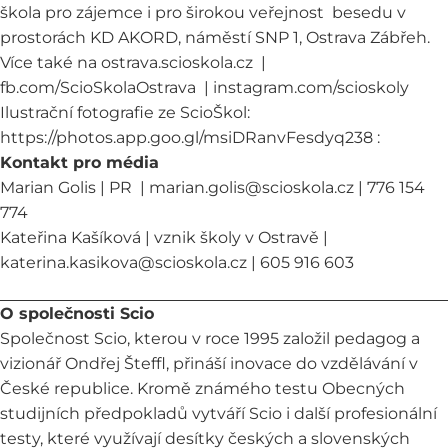
škola pro zájemce i pro širokou veřejnost besedu v
prostorách KD AKORD, náměstí SNP 1, Ostrava Zábřeh.
Více také na
ostrava.scioskola.cz
|
fb.com/ScioSkolaOstrava
|
instagram.com/scioskoly
Ilustrační fotografie ze ScioŠkol:
https://photos.app.goo.gl/msiDRanvFesdyq238
:
Kontakt pro média
Marian Golis | PR
|
marian.golis@scioskola.cz
|
776 154
774
Kateřina Kašíková | vznik školy v Ostravě
|
katerina.kasikova@scioskola.cz
|
605 916 603
O společnosti Scio
Společnost Scio, kterou v roce 1995 založil pedagog a
vizionář Ondřej Šteffl, přináší inovace do vzdělávání v
České republice. Kromě známého testu Obecných
studijních předpokladů vytváří Scio i další profesionální
testy, které využívají desítky českých a slovenských