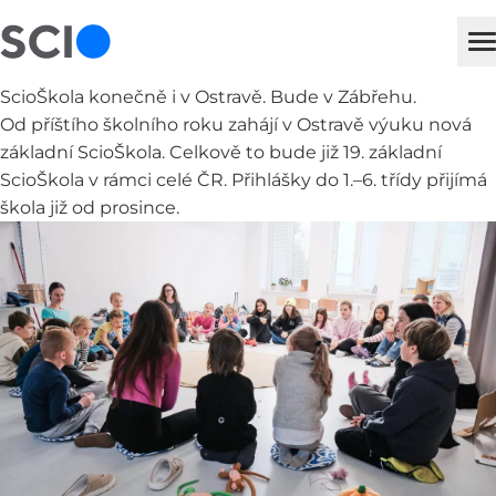
sci
H
ScioŠkola konečně i v Ostravě. Bude v Zábřehu.
Od příštího školního roku zahájí v Ostravě výuku nová
základní ScioŠkola. Celkově to bude již 19. základní
ScioŠkola v rámci celé ČR. Přihlášky do 1.–⁠⁠⁠⁠⁠⁠6. třídy přijímá
škola již od prosince.