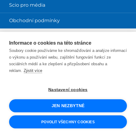
Scio pro média
Obchodní podmínky
Magazíny
Informace o cookies na této stránce
Soubory cookie používáme ke shromažďování a analýze informací
Magazín Perpetuum
o výkonu a používání webu, zajištění fungování funkcí ze
sociálních médií a ke zlepšení a přizpůsobení obsahu a
Blog Smysl v práci
reklam.
Zjistit více
Blog Sciolink
Nastavení cookies
Facebook
Instagram
YouTube
Twitter
LinkedIn
JEN NEZBYTNÉ
© 2026 SCIO
UX design
a e-shop na míru
od PeckaDesign
POVOLIT VŠECHNY COOKIES