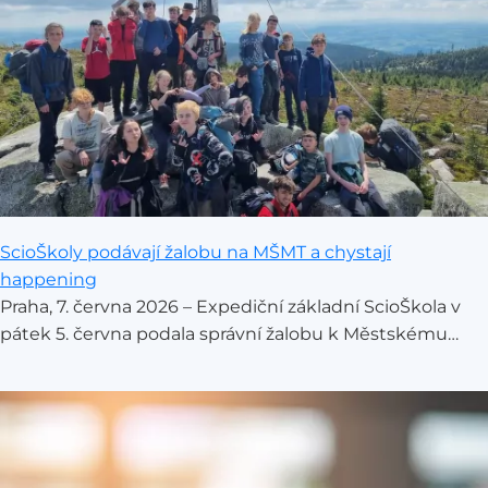
ScioŠkoly podávají žalobu na MŠMT a chystají
happening
Praha, 7. června 2026 – Expediční základní ScioŠkola v
pátek 5. června podala správní žalobu k Městskému
soudu v Praze. Reaguje tak na náhlý krok Ministerstva
školství (MŠMT), které ze dne na den stoplo běžící
pokusné ověřování kombinované výuky. Pro školu s
unikátním vzdělávacím modelem, který úspěšně
propojuje online výuku s expedicemi, to znamená