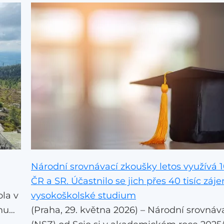
Národní srovnávací zkoušky letos využívá 1
ČR a SR. Účastnilo se jich přes 40 tisíc záj
ola v
vysokoškolské studium
mu
(Praha, 29. května 2026) – Národní srovnáv