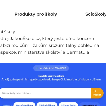
Produkty pro školy
ScioŠkol
ní školy
e nástroj JakouŠkolu.cz, který ještě před koncem
nabízí rodičům i žákům srozumitelný pohled na
inspekce, ministerstva školství a Cermatu a