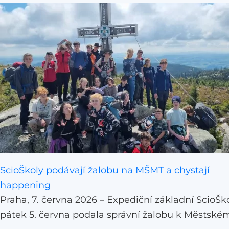
ScioŠkoly podávají žalobu na MŠMT a chystají
happening
Praha, 7. června 2026 – Expediční základní ScioŠk
pátek 5. června podala správní žalobu k Městské