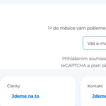
soudu v Praze. Reaguje tak na náhlý krok Ministe
školství (MŠMT), které ze dne na den stoplo běžící
pokusné ověřování kombinované výuky. Pro školu
unikátním vzdělávacím modelem, který úspěšně
propojuje online výuku s expedicemi, to znamen
1× do měsíce vám pošleme 
ukončení provozu již k 30. červnu letošního roku.
ScioŠkola proto rovněž žádá soud o přiznání
Váš e-ma
odkladného účinku a chystá další kroky.
Přihlášením souhlas
reCAPTCHA a platí
z
Články
Kontakt
Jdeme na to
Jdeme