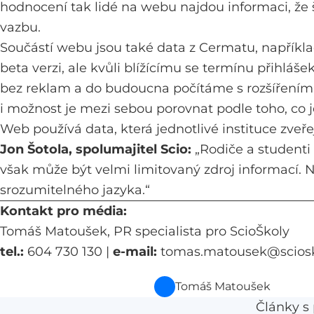
hodnocení tak lidé na webu najdou informaci, že 
vazbu.
Součástí webu jsou také data z Cermatu, napříkla
beta verzi, ale kvůli blížícímu se termínu přihláš
bez reklam a do budoucna počítáme s rozšířením o
i možnost je mezi sebou porovnat podle toho, co je
Web používá data, která jednotlivé instituce zveř
Jon Šotola, spolumajitel Scio:
„Rodiče a studenti 
však může být velmi limitovaný zdroj informací.
srozumitelného jazyka.“
Kontakt pro média:
Tomáš Matoušek, PR specialista pro ScioŠkoly
tel.:
604 730 130 |
e-mail:
tomas.matousek@sciosk
Tomáš Matoušek
Články 