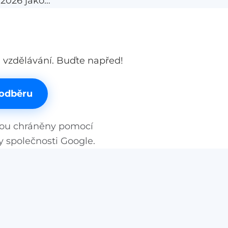
/2026 jako
kult v
se podle
chazečů.
ňuje souhrn
 vzdělávání. Buďte napřed!
dostupnosti
čů.
 odběru
jsou chráněny pomocí
y
společnosti Google.