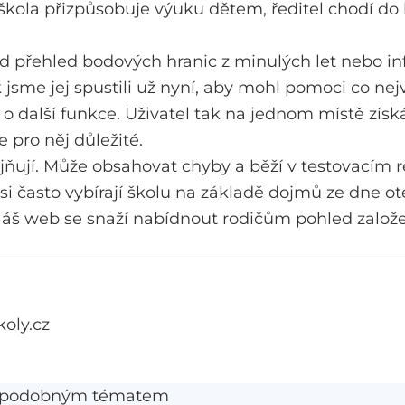
škola přizpůsobuje výuku dětem, ředitel chodí do 
d přehled bodových hranic z minulých let nebo inf
ek jsme jej spustili už nyní, aby mohl pomoci co n
 další funkce. Uživatel tak na jednom místě získá
 pro něj důležité.
ejňují. Může obsahovat chyby a běží v testovacím 
si často vybírají školu na základě dojmů ze dne ot
 Náš web se snaží nabídnout rodičům pohled založ
oly.cz
s podobným tématem