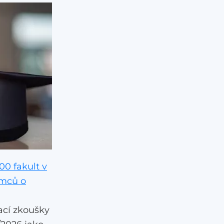
00 fakult v
emců o
ací zkoušky