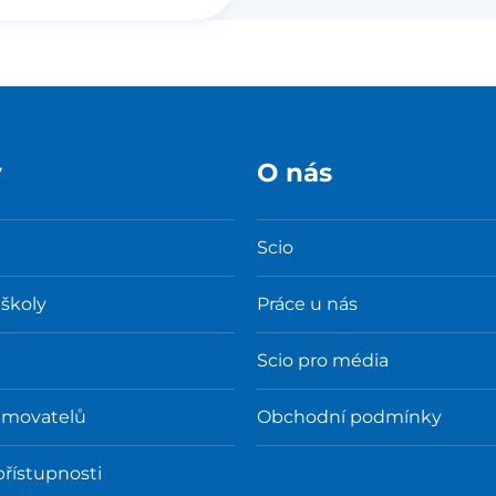
y
O nás
Scio
 školy
Práce u nás
Scio pro média
amovatelů
Obchodní podmínky
přístupnosti