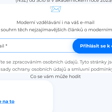
rstva
(NSZ) od Scio si v akademickém roce 2025
📨
součást přijímacího řízení vybrala stovka fa
 s
České republice a na Slovensku. Zkoušek 
předběžných dat zúčastnilo přes 40 tisíc u
Moderní vzdělávání i na váš e-mail
á
Společnost Scio, která NSZ pořádá, zveřej
souhrn těch nejzajímavějších článků o moderním
aktuálních dat o průběhu sezony, sociální 
zkoušek i zpětné vazbě samotných uchaze
il *
Přihlásit se k
íte se
zpracováním osobních údajů
. Tyto stránky 
ásady ochrany osobních údajů
a
smluvní podmínk
Co se vám může hodit
 na to