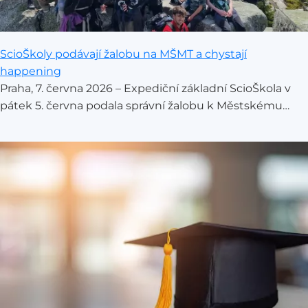
ScioŠkoly podávají žalobu na MŠMT a chystají
happening
Praha, 7. června 2026 – Expediční základní ScioŠkola v
pátek 5. června podala správní žalobu k Městskému
soudu v Praze. Reaguje tak na náhlý krok Ministerstva
školství (MŠMT), které ze dne na den stoplo běžící
pokusné ověřování kombinované výuky. Pro školu s
unikátním vzdělávacím modelem, který úspěšně
propojuje online výuku s expedicemi, to znamená
ukončení provozu již k 30. červnu letošního roku.
ScioŠkola proto rovněž žádá soud o přiznání
odkladného účinku a chystá další kroky.