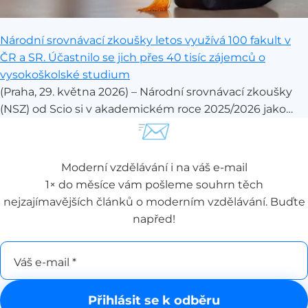
Národní srovnávací zkoušky letos využívá 100 fakult v
ČR a SR. Účastnilo se jich přes 40 tisíc zájemců o
vysokoškolské studium
(Praha, 29. května 2026) – Národní srovnávací zkoušky
(NSZ) od Scio si v akademickém roce 2025/2026 jako
📨
součást přijímacího řízení vybrala stovka fakult v České
republice a na Slovensku. Zkoušek se podle
předběžných dat zúčastnilo přes 40 tisíc uchazečů.
Moderní vzdělávání i na váš e-mail
Společnost Scio, která NSZ pořádá, zveřejňuje souhrn
1× do měsíce vám pošleme souhrn těch
aktuálních dat o průběhu sezony, sociální dostupnosti
nejzajímavějších článků o moderním vzdělávání. Buďte
zkoušek i zpětné vazbě samotných uchazečů.
napřed!
Váš e-mail *
Přihlásit se k odběru