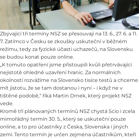
Zbývající tři termíny NSZ se přesouvají na 13. 6., 27. 6. a 11.
7. Zatímco v Česku se zkoušky uskuteční v běžném
režimu, tedy za fyzické účasti uchazečů, na Slovensku
se budou konat pouze online.
„K tomuto opatření jsme přistoupili kvůli přetrvávající
nejistotě ohledně uzavření hranic. Za normálních
okolností rozvážíme na Slovensko tisíce testů a chceme
mít jistotu, že se tam dostanou i nyní – i když ne v
tištěné podobě,“ říká Martin Drnek, který projekt NSZ
vede.
Kromě tří plánovaných termínů NSZ chystá Scio i zcela
mimořádný termín 30. 5., který se uskuteční pouze
online, a to pro účastníky z Česka, Slovenska i jiných
zemí. Tento termín je určen zejména účastníkům, kteří