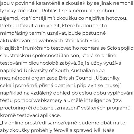
jsou v povinné karanténě a zkoušek by se jinak nemohli
fyzicky zúčastnit. Přihlásit se k němu ale mohou i
zájemci, kteří chtějí mít zkoušku co nejdříve hotovou.
Přehled fakult a univerzit, které budou tento
mimořádný termín uznávat, bude postupně
aktualizován na webových stránkách Scio.
K zajištění funkčního testovacího rozhraní se Scio spojilo
s australskou společností Janison, která se online
testováním dlouhodobě zabývá. Její služby využívá
například University of South Australia nebo
mezinárodní organizace British Council. Účastníky
čekají poměrně přísná opatření, připravit se musejí
například na vzdálený dohled po celou dobu vyplňování
testu pomocí webkamery a umělé inteligence (tzv.
proctoring) či dočasné „zmrazení“ veškerých programů
kromě testovací aplikace.
„I v online prostředí samozřejmě budeme dbát na to,
aby zkoušky proběhly férově a spravedlivě. Naše