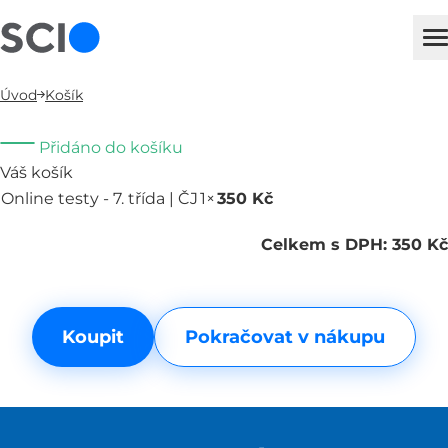
sci
H
Úvod
Košík
Přidáno do košíku
Váš košík
Online testy - 7. třída | ČJ
1×
350 Kč
Odebrat
Celkem s DPH: 350 Kč
Koupit
Pokračovat v nákupu