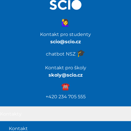
🙋‍♀️
Kontakt pro studenty
scio@scio.cz
🎓️
chatbot NSZ
Kontakt pro školy
skoly@scio.cz
☎️️
+420 234 705 555
Kontakty
Kontakt