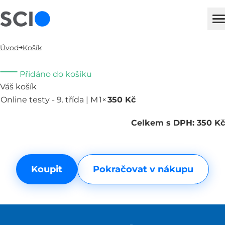
sci
H
Úvod
Košík
Přidáno do košíku
Váš košík
Online testy - 9. třída | M
1×
350 Kč
Odebrat
Celkem s DPH: 350 Kč
Koupit
Pokračovat v nákupu