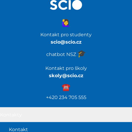
🙋‍♀️
Kontakt pro studenty
scio@scio.cz
🎓️
chatbot NSZ
Kontakt pro školy
skoly@scio.cz
☎️️
+420 234 705 555
Kontakty
Kontakt