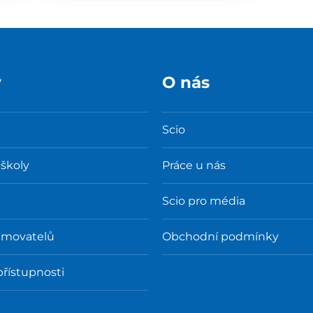
y
O nás
Scio
 školy
Práce u nás
Scio pro média
amovatelů
Obchodní podmínky
přístupnosti