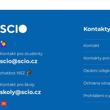
Kontakt
🙋‍♀️
Kontakt
Kontakt pro studenty
Kontakty pro
scio@scio.cz
Osobní údaje
🎓️
chatbot NSZ
Ochrana ozn
Kontakt pro školy
skoly@scio.cz
Prohlášení o 
☎️️