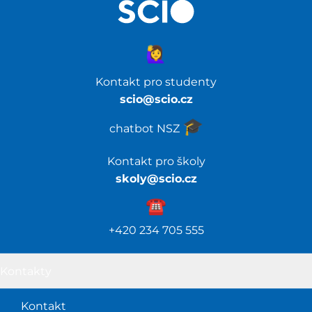
🙋‍♀️
Kontakt pro studenty
scio@scio.cz
🎓️
chatbot NSZ
Kontakt pro školy
skoly@scio.cz
☎️️
+420 234 705 555
Kontakty
Kontakt