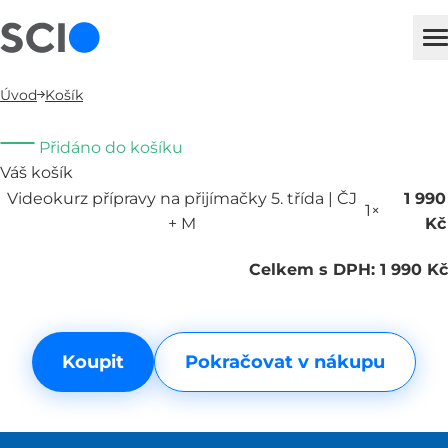
sci
H
Úvod
Košík
Přidáno do košíku
Váš košík
Videokurz přípravy na přijímačky 5. třída | ČJ
1 990
1×
+ M
Kč
Celkem s DPH: 1 990 Kč
Koupit
Pokračovat v nákupu