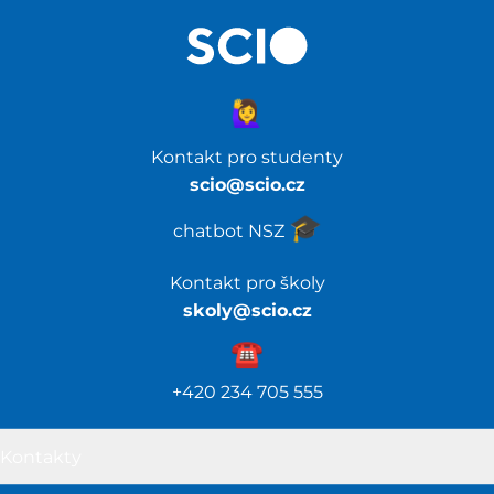
🙋‍♀️
Kontakt pro studenty
scio@scio.cz
🎓️
chatbot NSZ
Kontakt pro školy
skoly@scio.cz
☎️️
+420 234 705 555
Kontakty