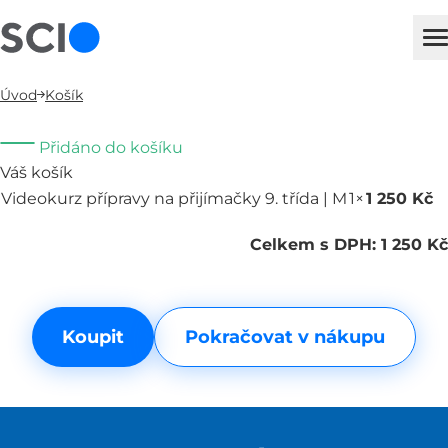
sci
H
Úvod
Košík
Přidáno do košíku
Váš košík
Videokurz přípravy na přijímačky 9. třída | M
1×
1 250 Kč
O
Celkem s DPH: 1 250 Kč
Koupit
Pokračovat v nákupu