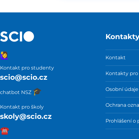
Kontakt
🙋‍♀️
Kontakt
Kontakt pro studenty
Kontakty pro
scio@scio.cz
Osobní údaje
🎓️
chatbot NSZ
Ochrana ozn
Kontakt pro školy
skoly@scio.cz
Prohlášení o 
☎️️