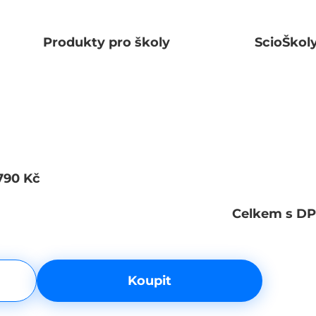
Produkty pro školy
ScioŠkol
790 Kč
Odebrat
Celkem s DP
Koupit