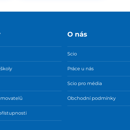
y
O nás
Scio
 školy
Práce u nás
Scio pro média
amovatelů
Obchodní podmínky
přístupnosti