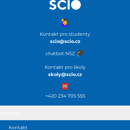
🙋‍♀️
Kontakt pro studenty
scio@scio.cz
🎓️
chatbot NSZ
Kontakt pro školy
skoly@scio.cz
☎️️
+420 234 705 555
Kontakty
Kontakt