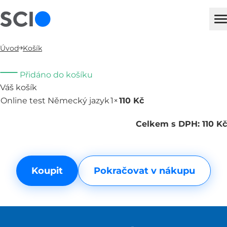
sci
H
Úvod
Košík
Přidáno do košíku
Váš košík
Online test Německý jazyk
1×
110 Kč
Odebrat
Celkem s DPH: 110 Kč
Koupit
Pokračovat v nákupu