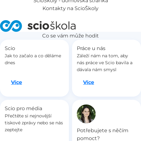
ScioŠkoly - domovská stránka
Kontakty na ScioŠkoly
Co se vám může hodit
Scio
Práce u nás
Jak to začalo a co děláme
Záleží nám na tom, aby
dnes
nás práce ve Scio bavila a
dávala nám smysl
Jdeme na to
Jdeme na to
Více
Více
Scio pro média
Přečtěte si nejnovější
tiskové zprávy nebo se nás
zeptejte
Potřebujete s něčím
pomoct?