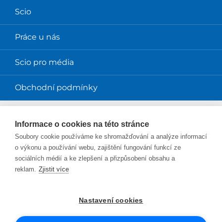
Scio
Práce u nás
Scio pro média
Obchodní podmínky
Magazíny
Informace o cookies na této stránce
Soubory cookie používáme ke shromažďování a analýze informací
Magazín Perpetuum
o výkonu a používání webu, zajištění fungování funkcí ze
sociálních médií a ke zlepšení a přizpůsobení obsahu a
Blog Smysl v práci
reklam.
Zjistit více
Blog Sciolink
Nastavení cookies
Facebook
Instagram
YouTube
Twitter
LinkedIn