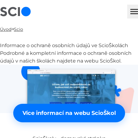
sci
H
Úvod
Scio
Informace o ochraně osobních údajů ve ScioŠkolách
Podrobné a kompletní informace o ochraně osobních
údajů v našich školách najdete na webu ScioŠkol.
Více informací na webu ScioŠkol