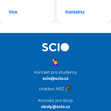
Jdeme na to
Více
Kontakty
🙋‍♀️
Kontakt pro studenty
scio@scio.cz
🎓️
chatbot NSZ
Kontakt pro školy
skoly@scio.cz