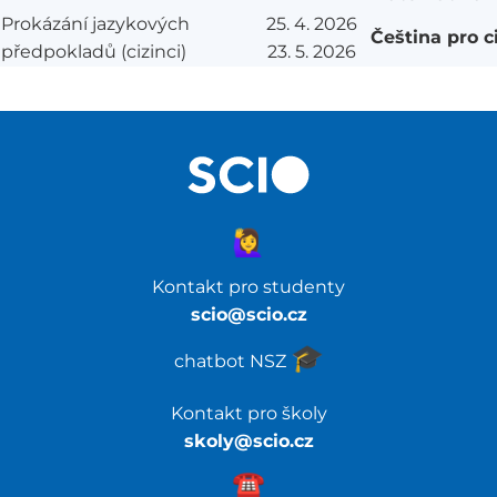
Prokázání jazykových
25. 4. 2026
Čeština pro c
předpokladů (cizinci)
23. 5. 2026
🙋‍♀️
Kontakt pro studenty
scio@scio.cz
🎓️
chatbot NSZ
Kontakt pro školy
skoly@scio.cz
☎️️