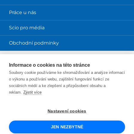
Práce u nás
Scio pro média
Obchodní podmínky
Magazíny
Informace o cookies na této stránce
Soubory cookie používáme ke shromažďování a analýze informací
Magazín Perpetuum
o výkonu a používání webu, zajištění fungování funkcí ze
sociálních médií a ke zlepšení a přizpůsobení obsahu a
Blog Smysl v práci
reklam.
Zjistit více
Blog Sciolink
Nastavení cookies
Facebook
Instagram
YouTube
Twitter
LinkedIn
JEN NEZBYTNÉ
© 2026 SCIO