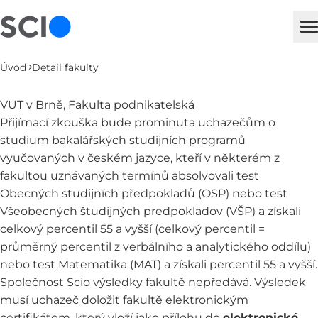
sci
H
Úvod
Detail fakulty
VUT v Brně, Fakulta podnikatelská
Přijímací zkouška bude prominuta uchazečům o
studium bakalářských studijních programů
vyučovaných v českém jazyce, kteří v některém z
fakultou uznávaných termínů absolvovali test
Obecných studijních předpokladů (OSP) nebo test
Všeobecných študijných predpokladov (VŠP) a získali
celkový percentil 55 a vyšší (celkový percentil =
průměrný percentil z verbálního a analytického oddílu)
nebo test Matematika (MAT) a získali percentil 55 a vyšší.
Společnost Scio výsledky fakultě nepředává. Výsledek
musí uchazeč doložit fakultě elektronickým
certifikátem, který vloží jako přílohu do
elektronické