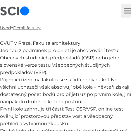
sci
H
Úvod
Detail fakulty
ČVUT v Praze, Fakulta architektury
Jednou z podmínek pro přijetí je absolvování testu
Obecných studijních předpokladů (OSP) nebo jeho
slovenské verze testu Všeobecných študijných
predpokladov (VŠP).
Přijímací řízení na fakultu se skládá ze dvou kol. Ne
všichni uchazeči však absolvují obě kola – někteří získají
dostatečný počet bodů pro přijetí už po prvním kole, jiní
naopak do druhého kola nepostoupí.
První kolo zahrnuje tři části: Test OSP/VŠP, online test
ověřující prostorovou představivost a všeobecný
přehled a výtvarnou zkoušku.
Druhé kolo, do kterého postupují vybraní uchazeči, má