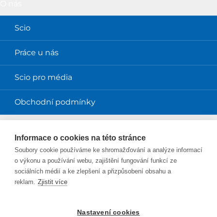
O nás
Scio
Práce u nás
Scio pro média
Obchodní podmínky
Magazíny
Informace o cookies na této stránce
Soubory cookie používáme ke shromažďování a analýze informací
Magazín Perpetuum
o výkonu a používání webu, zajištění fungování funkcí ze
sociálních médií a ke zlepšení a přizpůsobení obsahu a
Blog Smysl v práci
reklam.
Zjistit více
Blog Sciolink
Nastavení cookies