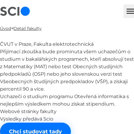
sci
H
Úvod
Detail fakulty
ČVUT v Praze, Fakulta elektrotechnická
Přijímací zkouška bude prominuta všem uchazečům o
studium v bakalářských programech, kteří absolvují test
z Matematiky (MAT) nebo test Obecných studijních
předpokladů (OSP) nebo jeho slovenskou verzi test
Všeobecných študijných predpokladov (VŠP), a získají
percentil 90 a více.
Uchazeči o studium programu Otevřená informatika s
nejlepším výsledkem mohou získat stipendium.
Webové stránky fakulty
Výsledky předává Scio
Chci studovat tady