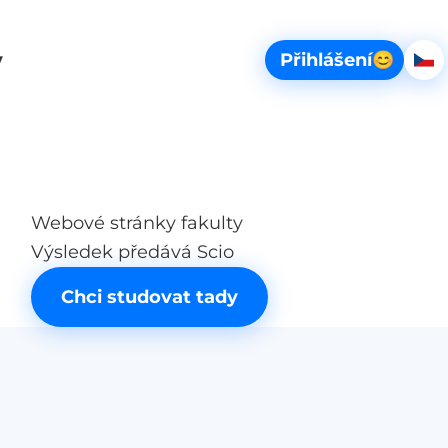
Vybe
y
Přihlášení
😊
Če
scio_web.span_sr-only.basket
Webové stránky fakulty
Výsledek předává Scio
Chci studovat tady