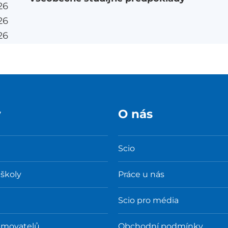
26
26
26
y
O nás
Scio
 školy
Práce u nás
Scio pro média
amovatelů
Obchodní podmínky