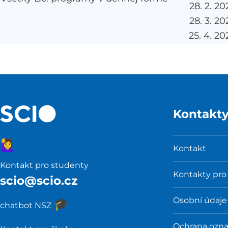
28. 2. 20
28. 3. 20
25. 4. 20
Kontakt
🙋‍♀️
Kontakt
Kontakt pro studenty
Kontakty pro
scio@scio.cz
Osobní údaje
🎓️
chatbot NSZ
Ochrana ozn