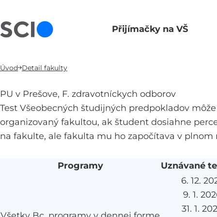
Přijímačky na VŠ
Hlavní navigace
Úvod
Detail fakulty
PU v Prešove, F. zdravotníckych odborov
Test Všeobecných študijných predpokladov môže 
organizovaný fakultou, ak študent dosiahne perce
na fakulte, ale fakulta mu ho započítava v plnom
Programy
Uznávané t
6. 12. 20
9. 1. 20
31. 1. 20
Všetky Bc. programy v dennej forme