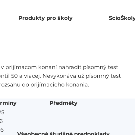
Produkty pro školy
ScioŠkol
v prijímacom konaní nahradiť písomný test
ntil 50 a viacej. Nevykonáva už písomný test
 rozsahu do prijímacieho konania.
ermíny
Předměty
25
26
26
Všeobecné študijné predpoklady