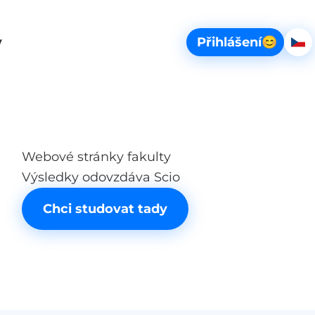
Vybe
y
Přihlášení
😊
Če
scio_web.span_sr-only.basket
Webové stránky fakulty
Výsledky odovzdáva Scio
Chci studovat tady