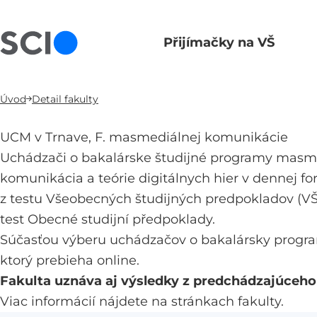
Přijímačky na VŠ
Hlavní navigace
Úvod
Detail fakulty
UCM v Trnave, F. masmediálnej komunikácie
Uchádzači o bakalárske študijné programy masm
komunikácia a teórie digitálnych hier v dennej f
z testu Všeobecných študijných predpokladov (VŠP
test Obecné studijní předpoklady.
Súčasťou výberu uchádzačov o bakalársky program 
ktorý prebieha online.
Fakulta uznáva aj výsledky z predchádzajúceho 
Viac informácií nájdete na stránkach fakulty.