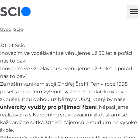
sci
H
Úvod
Scio
30 let Scio
Inovacím ve vzdělávání se věnujeme už 30 let a pořád
nás to baví.
Inovacím ve vzdělávání se věnujeme už 30 let a pořád
nás to baví...
Za naším vznikem stojí Ondřej Šteffl. Ten v roce 1995
přišel s nápadem vytvořit systém standardizovaných
zkoušek (tou dobou už běžný v USA), který by naše
univerzity využily pro přijímací řízení
. Nápad jsme
realizovali a s
Národními srovnávacími zkouškami
se
každoročně setká 30 tisíc zájemců o studium na vysoké
škole.
Během následujících let jsme se rozrostli ze dvou až na