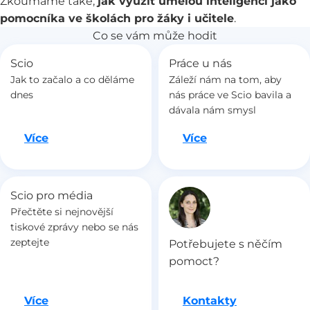
Zkoumáme také,
jak využít umělou inteligenci
jako
pomocníka ve školách pro žáky i učitele
.
Co se vám může hodit
Scio
Práce u nás
Jak to začalo a co děláme
Záleží nám na tom, aby
dnes
nás práce ve Scio bavila a
dávala nám smysl
Jdeme na to
Jdeme na to
Více
Více
Scio pro média
Přečtěte si nejnovější
tiskové zprávy nebo se nás
zeptejte
Potřebujete s něčím
pomoct?
Jdeme na to
Více
Kontakty