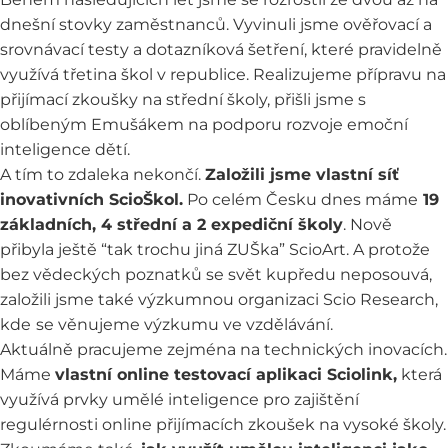
dnešní stovky zaměstnanců. Vyvinuli jsme
ověřovací a
srovnávací testy a dotazníková šetření
, které pravidelně
využívá třetina škol v republice. Realizujeme
přípravu na
přijímací zkoušky
na střední školy, přišli jsme s
oblíbeným
Emušákem
na podporu rozvoje emoční
inteligence dětí.
A tím to zdaleka nekončí.
Založili jsme
vlastní síť
inovativních ScioŠkol
.
Po celém Česku dnes máme
19
základních, 4 střední a 2 expediční školy
. Nově
přibyla ještě “tak trochu jiná ZUŠka”
ScioArt
. A protože
bez vědeckých poznatků se svět kupředu neposouvá,
založili jsme také výzkumnou organizaci
Scio Research
,
kde
se věnujeme výzkumu ve vzdělávání.
Aktuálně pracujeme zejména na technických inovacích.
Máme
vlastní online testovací aplikaci
Sciolink
,
která
využívá prvky umělé inteligence pro zajištění
regulérnosti online přijímacích zkoušek na vysoké školy.