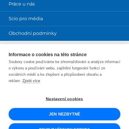
Práce u nás
Scio pro média
Obchodní podmínky
Magazíny
Informace o cookies na této stránce
Soubory cookie používáme ke shromažďování a analýze informací
Magazín Perpetuum
o výkonu a používání webu, zajištění fungování funkcí ze
sociálních médií a ke zlepšení a přizpůsobení obsahu a
Blog Smysl v práci
reklam.
Zjistit více
Blog Sciolink
Nastavení cookies
Facebook
Instagram
YouTube
Twitter
LinkedIn
JEN NEZBYTNÉ
© 2026 SCIO
UX design
a e-shop na míru
od PeckaDesign