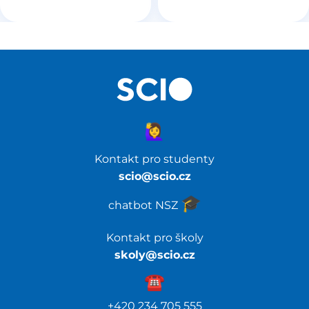
🙋‍♀️
Kontakt pro studenty
scio@scio.cz
🎓️
chatbot NSZ
Kontakt pro školy
skoly@scio.cz
☎️️
+420 234 705 555