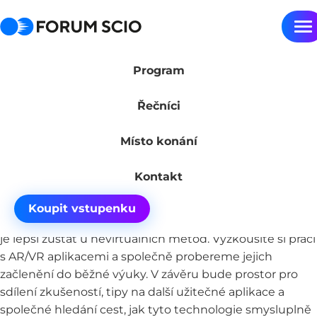
Hl
Rozšířená (AR) a virtuální (VR) realita ve výuce -
Program
praktická ukázka hodiny
Workshop představí využití virtuální a rozšířené reality
Řečníci
ve výuce na příkladu programu GulagXR, který jsme ve
Scio měli tu čest spoluvytvářet. Proč mluvit o minulosti
Místo konání
na konferenci o budoucnosti? Protože právě historie
nám může pomoci pochopit, jak rychle se svět mění a
Kontakt
jak se vypořádat s nejistotou.
Na základě zkušeností z mnoha českých škol si názorně
Koupit vstupenku
ukážeme, kdy VR/AR ve výuce skutečně pomáhá a kdy
je lepší zůstat u nevirtuálních metod. Vyzkoušíte si práci
s AR/VR aplikacemi a společně probereme jejich
začlenění do běžné výuky. V závěru bude prostor pro
sdílení zkušeností, tipy na další užitečné aplikace a
společné hledání cest, jak tyto technologie smysluplně