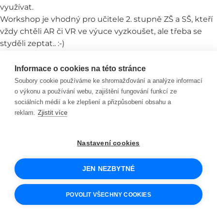
využívat.
Workshop je vhodný pro učitele 2. stupně ZŠ a SŠ, kteří
vždy chtěli AR či VR ve výuce vyzkoušet, ale třeba se
styděli zeptat.. :-)
Andrej Novik
má ve Scio a ScioŠkolách prsty v různých
Informace o cookies na této stránce
projektech. Coby zapálený kantor se nebojí podat ruku
Soubory cookie používáme ke shromažďování a analýze informací
umělé inteligenci a přivést si ji do třídy. Společně s
o výkonu a používání webu, zajištění fungování funkcí ze
sociálních médií a ke zlepšení a přizpůsobení obsahu a
kolegy stojí za online časopisem Učím s AI. V minulém
reklam.
Zjistit více
životě stihl být potulným dialektologem, špatným
muzikantem, spolutvůrcem vzdělávacích aplikací pro
virtuální realitu a věnovat se poradenství v oblasti
Nastavení cookies
kurikulární reformy, kde se zaměřoval především na
digitální vzdělávání.
JEN NEZBYTNÉ
POVOLIT VŠECHNY COOKIES